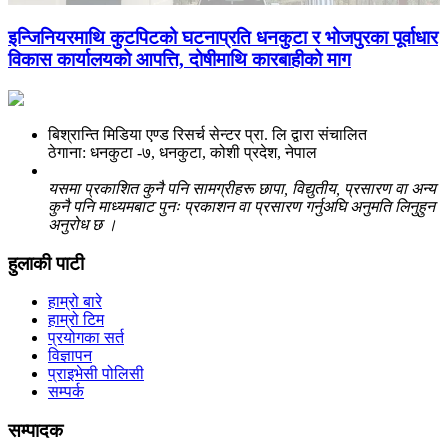
इन्जिनियरमाथि कुटपिटको घटनाप्रति धनकुटा र भोजपुरका पूर्वाधार
विकास कार्यालयको आपत्ति, दोषीमाथि कारबाहीको माग
बिश्रान्ति मिडिया एण्ड रिसर्च सेन्टर प्रा. लि द्वारा संचालित
ठेगाना: धनकुटा -७, धनकुटा, कोशी प्रदेश, नेपाल
यसमा प्रकाशित कुनै पनि सामग्रीहरू छापा, विद्युतीय, प्रसारण वा अन्य
कुनै पनि माध्यमबाट पुनः प्रकाशन वा प्रसारण गर्नुअघि अनुमति लिनुहुन
अनुरोध छ ।
हुलाकी पाटी
हाम्रो बारे
हाम्रो टिम
प्रयोगका सर्त
विज्ञापन
प्राइभेसी पोलिसी
सम्पर्क
सम्पादक