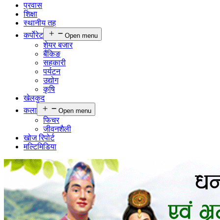
प्रवास
शिक्षा
स्थानीय तह
कर्पाेरेट
Open menu
शेयर बजार
बैंकिङ
सहकारी
पर्यटन
उद्योग
कृषि
खेलकुद
कला
Open menu
फिचर
जीवनशैली
खोज रिपोर्ट
मल्टिमिडिया