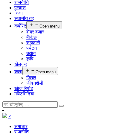
राजनीति
प्रवास
शिक्षा
स्थानीय तह
कर्पाेरेट
Open menu
शेयर बजार
बैंकिङ
सहकारी
पर्यटन
उद्योग
कृषि
खेलकुद
कला
Open menu
फिचर
जीवनशैली
खोज रिपोर्ट
मल्टिमिडिया
×
समाचार
राजनीति