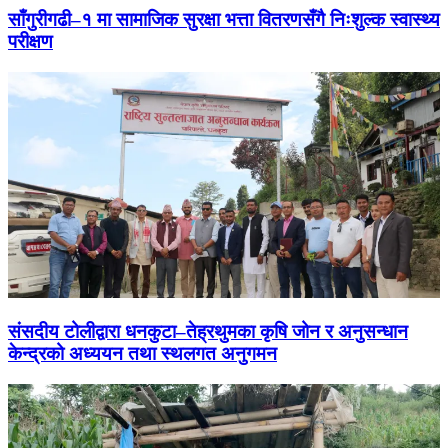
साँगुरीगढी–१ मा सामाजिक सुरक्षा भत्ता वितरणसँगै निःशुल्क स्वास्थ्य
परीक्षण
संसदीय टोलीद्वारा धनकुटा–तेह्रथुमका कृषि जोन र अनुसन्धान
केन्द्रको अध्ययन तथा स्थलगत अनुगमन