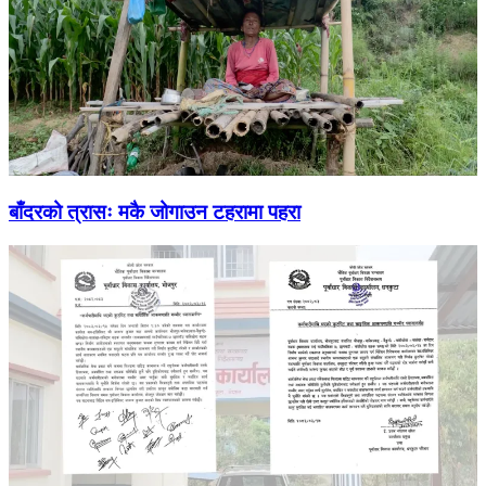
बाँदरको त्रासः मकै जोगाउन टहरामा पहरा