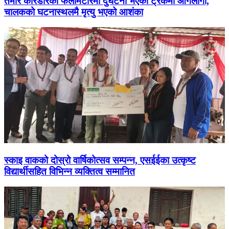
तमोर करिडोरको फलामेटारमा दुर्घटना भएको ट्रकमा आगलागी,
चालकको घटनास्थलमै मृत्यु भएको आशंका
स्काइ वाकको दोस्रो वार्षिकोत्सव सम्पन्न, एसईईका उत्कृष्ट
विद्यार्थीसहित विभिन्न व्यक्तित्व सम्मानित