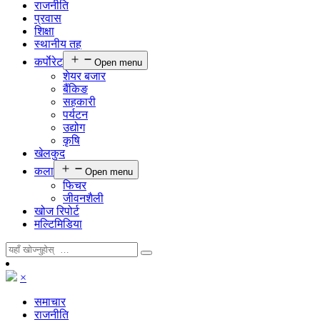
राजनीति
प्रवास
शिक्षा
स्थानीय तह
कर्पाेरेट
Open menu
शेयर बजार
बैंकिङ
सहकारी
पर्यटन
उद्योग
कृषि
खेलकुद
कला
Open menu
फिचर
जीवनशैली
खोज रिपोर्ट
मल्टिमिडिया
×
समाचार
राजनीति