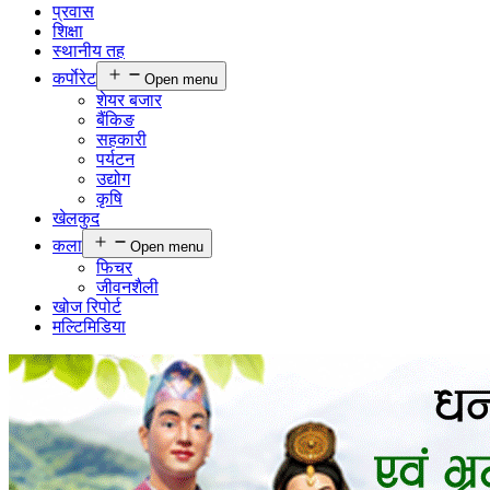
प्रवास
शिक्षा
स्थानीय तह
कर्पाेरेट
Open menu
शेयर बजार
बैंकिङ
सहकारी
पर्यटन
उद्योग
कृषि
खेलकुद
कला
Open menu
फिचर
जीवनशैली
खोज रिपोर्ट
मल्टिमिडिया