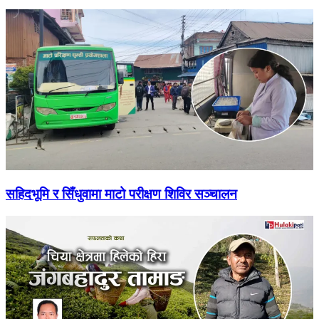
सहिदभूमि र सिँधुवामा माटो परीक्षण शिविर सञ्चालन