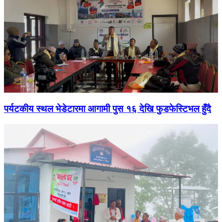
पर्यटकीय स्थल भेडेटारमा आगामी पुस १६ देखि फुडफेस्टिभल हुँदै