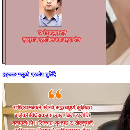
हङ्कङ फ्लुको प्रकोप चुलिँदै