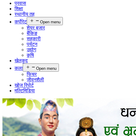
प्रवास
शिक्षा
स्थानीय तह
कर्पाेरेट
Open menu
शेयर बजार
बैंकिङ
सहकारी
पर्यटन
उद्योग
कृषि
खेलकुद
कला
Open menu
फिचर
जीवनशैली
खोज रिपोर्ट
मल्टिमिडिया