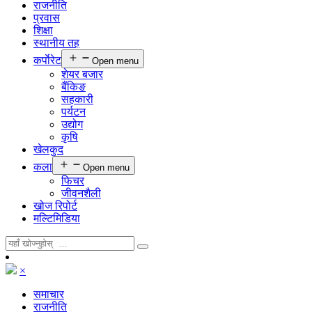
राजनीति
प्रवास
शिक्षा
स्थानीय तह
कर्पाेरेट
Open menu
शेयर बजार
बैंकिङ
सहकारी
पर्यटन
उद्योग
कृषि
खेलकुद
कला
Open menu
फिचर
जीवनशैली
खोज रिपोर्ट
मल्टिमिडिया
×
समाचार
राजनीति