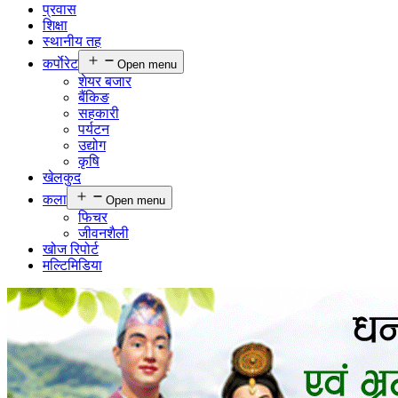
प्रवास
शिक्षा
स्थानीय तह
कर्पाेरेट
Open menu
शेयर बजार
बैंकिङ
सहकारी
पर्यटन
उद्योग
कृषि
खेलकुद
कला
Open menu
फिचर
जीवनशैली
खोज रिपोर्ट
मल्टिमिडिया