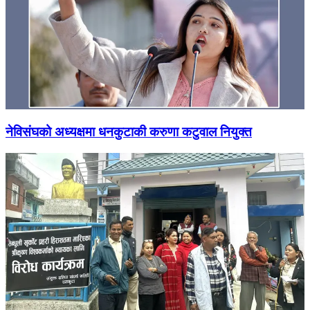
नेविसंघको अध्यक्षमा धनकुटाकी करुणा कटुवाल नियुक्त