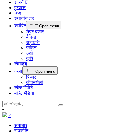
राजनीति
प्रवास
शिक्षा
स्थानीय तह
कर्पाेरेट
Open menu
शेयर बजार
बैंकिङ
सहकारी
पर्यटन
उद्योग
कृषि
खेलकुद
कला
Open menu
फिचर
जीवनशैली
खोज रिपोर्ट
मल्टिमिडिया
×
समाचार
राजनीति