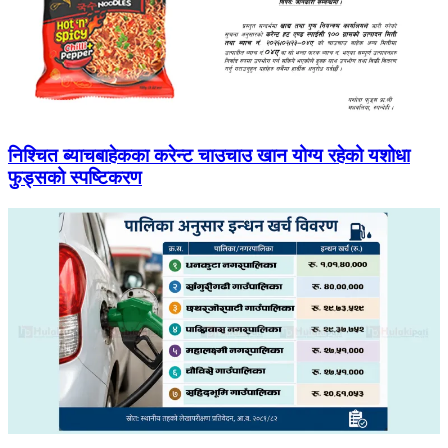
निश्चित ब्याचबाहेकका करेन्ट चाउचाउ खान योग्य रहेको यशोधा
फुड्सको स्पष्टिकरण