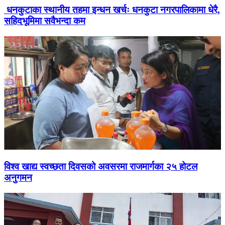
धनकुटाका स्थानीय तहमा इन्धन खर्चः धनकुटा नगरपालिकामा धेरै,
सहिदभूमिमा सवैभन्दा कम
विश्व खाद्य स्वच्छता दिवसको अवसरमा राजमार्गका २५ होटल
अनुगमन