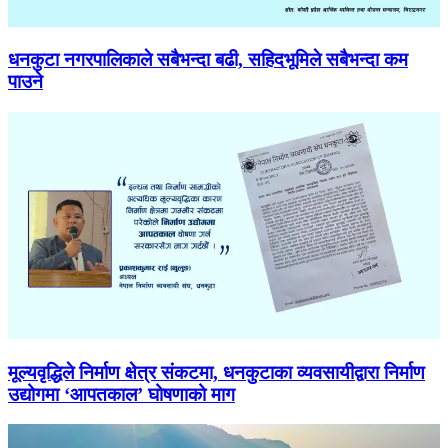
धनकुटा नगरपालिकाले सबैभन्दा बढी, सहिदभूमिले सबैभन्दा कम
पाउने
मूल्यवृद्धिले निर्माण क्षेत्र संकटमा, धनकुटाका व्यवसायीद्वारा निर्माण
उद्योगमा ‘आपतकाल’ घोषणाको माग