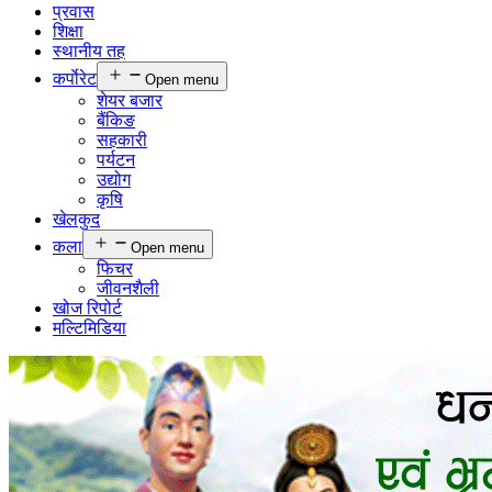
प्रवास
शिक्षा
स्थानीय तह
कर्पाेरेट
Open menu
शेयर बजार
बैंकिङ
सहकारी
पर्यटन
उद्योग
कृषि
खेलकुद
कला
Open menu
फिचर
जीवनशैली
खोज रिपोर्ट
मल्टिमिडिया