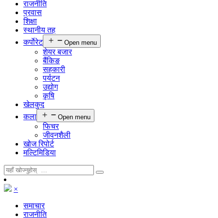
राजनीति
प्रवास
शिक्षा
स्थानीय तह
कर्पाेरेट
Open menu
शेयर बजार
बैंकिङ
सहकारी
पर्यटन
उद्योग
कृषि
खेलकुद
कला
Open menu
फिचर
जीवनशैली
खोज रिपोर्ट
मल्टिमिडिया
×
समाचार
राजनीति