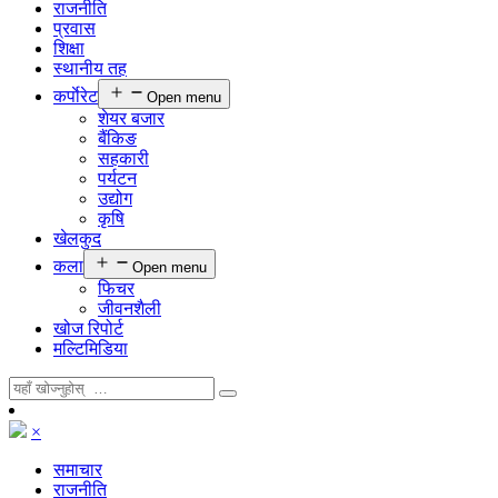
राजनीति
प्रवास
शिक्षा
स्थानीय तह
कर्पाेरेट
Open menu
शेयर बजार
बैंकिङ
सहकारी
पर्यटन
उद्योग
कृषि
खेलकुद
कला
Open menu
फिचर
जीवनशैली
खोज रिपोर्ट
मल्टिमिडिया
×
समाचार
राजनीति