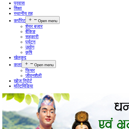
प्रवास
शिक्षा
स्थानीय तह
कर्पाेरेट
Open menu
शेयर बजार
बैंकिङ
सहकारी
पर्यटन
उद्योग
कृषि
खेलकुद
कला
Open menu
फिचर
जीवनशैली
खोज रिपोर्ट
मल्टिमिडिया