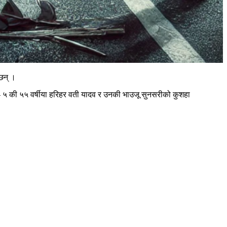
 छन् ।
र– ५ की ५५ वर्षीया हरिहर वती यादव र उनकी भाउजू सुनसरीको कुशहा