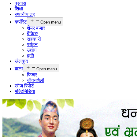
प्रवास
शिक्षा
स्थानीय तह
कर्पाेरेट
Open menu
शेयर बजार
बैंकिङ
सहकारी
पर्यटन
उद्योग
कृषि
खेलकुद
कला
Open menu
फिचर
जीवनशैली
खोज रिपोर्ट
मल्टिमिडिया