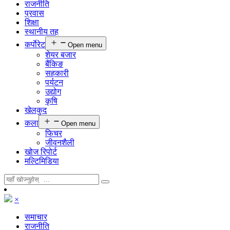
राजनीति
प्रवास
शिक्षा
स्थानीय तह
कर्पाेरेट
Open menu
शेयर बजार
बैंकिङ
सहकारी
पर्यटन
उद्योग
कृषि
खेलकुद
कला
Open menu
फिचर
जीवनशैली
खोज रिपोर्ट
मल्टिमिडिया
×
समाचार
राजनीति