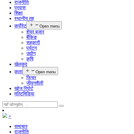
राजनीति
प्रवास
शिक्षा
स्थानीय तह
कर्पाेरेट
Open menu
शेयर बजार
बैंकिङ
सहकारी
पर्यटन
उद्योग
कृषि
खेलकुद
कला
Open menu
फिचर
जीवनशैली
खोज रिपोर्ट
मल्टिमिडिया
×
समाचार
राजनीति