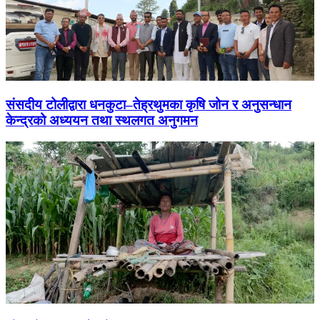
संसदीय टोलीद्वारा धनकुटा–तेह्रथुमका कृषि जोन र अनुसन्धान
केन्द्रको अध्ययन तथा स्थलगत अनुगमन