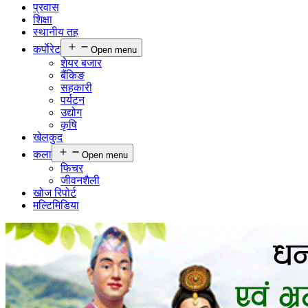
प्रवास
शिक्षा
स्थानीय तह
कर्पाेरेट
Open menu
शेयर बजार
बैंकिङ
सहकारी
पर्यटन
उद्योग
कृषि
खेलकुद
कला
Open menu
फिचर
जीवनशैली
खोज रिपोर्ट
मल्टिमिडिया