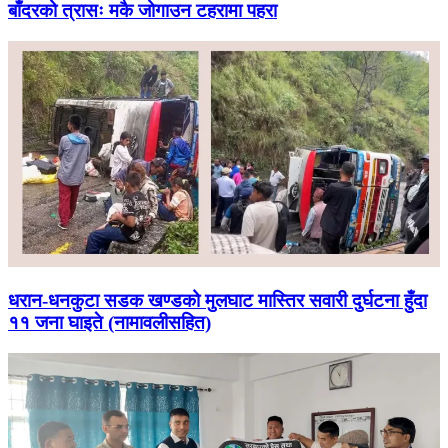
बाँदरको त्रासः मकै जोगाउन टहरामा पहरा
धरान-धनकुटा सडक खण्डको मुलघाट मास्तिर सवारी दुर्घटना हुँदा
११ जना घाइते (नामावलीसहित)