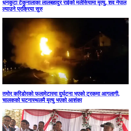
धनकुटा टेकुनालाका लालबहादुर राईको मलेसियामा मृत्यु, शव नेपाल
ल्याउने प्रक्रिया सुरु
तमोर करिडोरको फलामेटारमा दुर्घटना भएको ट्रकमा आगलागी,
चालकको घटनास्थलमै मृत्यु भएको आशंका