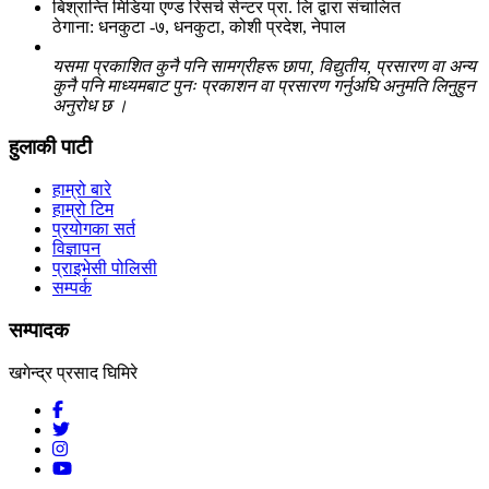
बिश्रान्ति मिडिया एण्ड रिसर्च सेन्टर प्रा. लि द्वारा संचालित
ठेगाना: धनकुटा -७, धनकुटा, कोशी प्रदेश, नेपाल
यसमा प्रकाशित कुनै पनि सामग्रीहरू छापा, विद्युतीय, प्रसारण वा अन्य
कुनै पनि माध्यमबाट पुनः प्रकाशन वा प्रसारण गर्नुअघि अनुमति लिनुहुन
अनुरोध छ ।
हुलाकी पाटी
हाम्रो बारे
हाम्रो टिम
प्रयोगका सर्त
विज्ञापन
प्राइभेसी पोलिसी
सम्पर्क
सम्पादक
खगेन्द्र प्रसाद घिमिरे