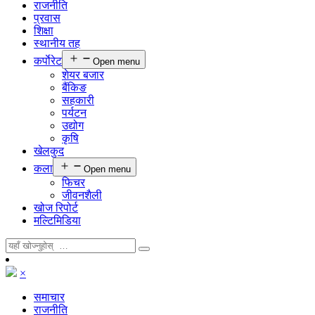
राजनीति
प्रवास
शिक्षा
स्थानीय तह
कर्पाेरेट
Open menu
शेयर बजार
बैंकिङ
सहकारी
पर्यटन
उद्योग
कृषि
खेलकुद
कला
Open menu
फिचर
जीवनशैली
खोज रिपोर्ट
मल्टिमिडिया
×
समाचार
राजनीति