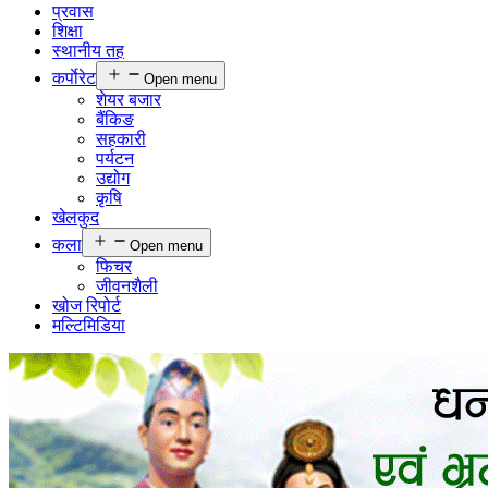
प्रवास
शिक्षा
स्थानीय तह
कर्पाेरेट
Open menu
शेयर बजार
बैंकिङ
सहकारी
पर्यटन
उद्योग
कृषि
खेलकुद
कला
Open menu
फिचर
जीवनशैली
खोज रिपोर्ट
मल्टिमिडिया