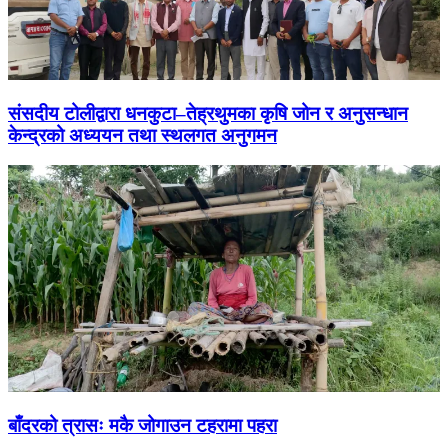
संसदीय टोलीद्वारा धनकुटा–तेह्रथुमका कृषि जोन र अनुसन्धान
केन्द्रको अध्ययन तथा स्थलगत अनुगमन
बाँदरको त्रासः मकै जोगाउन टहरामा पहरा