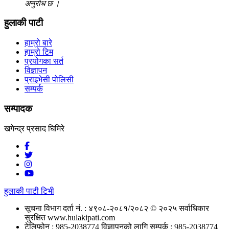
अनुरोध छ ।
हुलाकी पाटी
हाम्रो बारे
हाम्रो टिम
प्रयोगका सर्त
विज्ञापन
प्राइभेसी पोलिसी
सम्पर्क
सम्पादक
खगेन्द्र प्रसाद घिमिरे
हुलाकी पाटी टिभी
सूचना विभाग दर्ता नं. : ४९०८-२०८१/२०८२
© २०२५ सर्वाधिकार
सुरक्षित www.hulakipati.com
टेलिफोन : 985-2038774
विज्ञापनको लागि सम्पर्क : 985-2038774