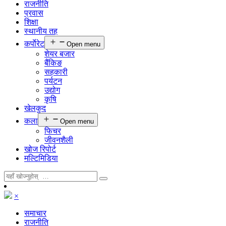
राजनीति
प्रवास
शिक्षा
स्थानीय तह
कर्पाेरेट
Open menu
शेयर बजार
बैंकिङ
सहकारी
पर्यटन
उद्योग
कृषि
खेलकुद
कला
Open menu
फिचर
जीवनशैली
खोज रिपोर्ट
मल्टिमिडिया
×
समाचार
राजनीति