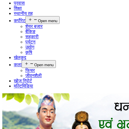
प्रवास
शिक्षा
स्थानीय तह
कर्पाेरेट
Open menu
शेयर बजार
बैंकिङ
सहकारी
पर्यटन
उद्योग
कृषि
खेलकुद
कला
Open menu
फिचर
जीवनशैली
खोज रिपोर्ट
मल्टिमिडिया