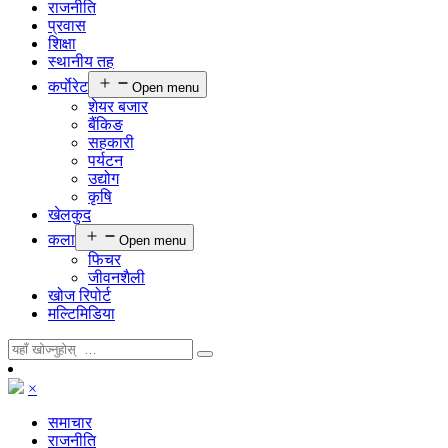
राजनीति
प्रवास
शिक्षा
स्थानीय तह
कर्पाेरेट
Open menu
शेयर बजार
बैंकिङ
सहकारी
पर्यटन
उद्योग
कृषि
खेलकुद
कला
Open menu
फिचर
जीवनशैली
खोज रिपोर्ट
मल्टिमिडिया
×
समाचार
राजनीति