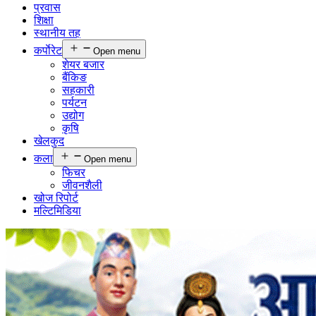
प्रवास
शिक्षा
स्थानीय तह
कर्पाेरेट
Open menu
शेयर बजार
बैंकिङ
सहकारी
पर्यटन
उद्योग
कृषि
खेलकुद
कला
Open menu
फिचर
जीवनशैली
खोज रिपोर्ट
मल्टिमिडिया