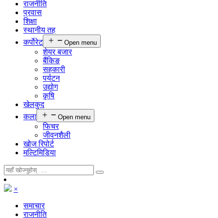
राजनीति
प्रवास
शिक्षा
स्थानीय तह
कर्पाेरेट
Open menu
शेयर बजार
बैंकिङ
सहकारी
पर्यटन
उद्योग
कृषि
खेलकुद
कला
Open menu
फिचर
जीवनशैली
खोज रिपोर्ट
मल्टिमिडिया
×
समाचार
राजनीति