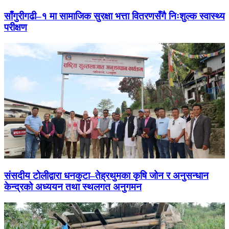
साँगुरीगढी–१ मा सामाजिक सुरक्षा भत्ता वितरणसँगै निःशुल्क स्वास्थ्य
परीक्षण
संसदीय टोलीद्वारा धनकुटा–तेह्रथुमका कृषि जोन र अनुसन्धान
केन्द्रको अध्ययन तथा स्थलगत अनुगमन