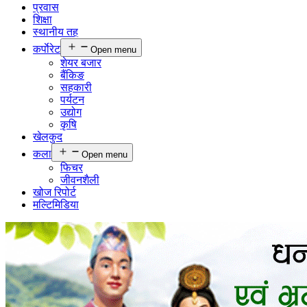
प्रवास
शिक्षा
स्थानीय तह
कर्पाेरेट
Open menu
शेयर बजार
बैंकिङ
सहकारी
पर्यटन
उद्योग
कृषि
खेलकुद
कला
Open menu
फिचर
जीवनशैली
खोज रिपोर्ट
मल्टिमिडिया