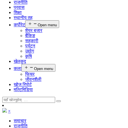
राजनीति
प्रवास
शिक्षा
स्थानीय तह
कर्पाेरेट
Open menu
शेयर बजार
बैंकिङ
सहकारी
पर्यटन
उद्योग
कृषि
खेलकुद
कला
Open menu
फिचर
जीवनशैली
खोज रिपोर्ट
मल्टिमिडिया
×
समाचार
राजनीति