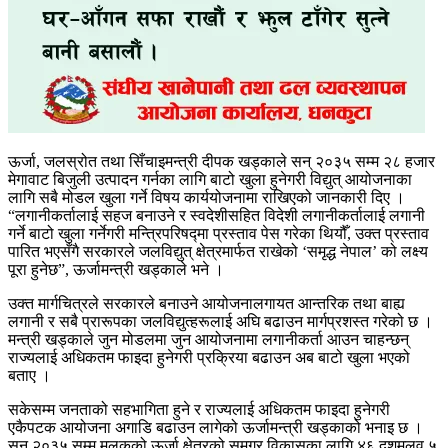
ऊर्जा, जलस्रोत तथा सिँचाइमन्त्री दीपक खड्काले सन् २०३५ सम्म २८ हजार
मेगावाट बिजुली उत्पादन गर्नका लागि बाटो खुला हुनेगरी विद्युत् आयोजनाका
लागि सबै मोडल खुला गर्ने विषय कार्ययोजनामा राखिएको जानकारी दिए ।
“लगानीकर्तालाई सहज बनाउने र स्वदेशीसहित विदेशी लगानीकर्तालाई लगानी
गर्ने बाटो खुला गर्नेगरी मन्त्रिपरिषद्मा प्रस्ताव पेस गरेका थियौँ, उक्त प्रस्ताव
पारित भएसँगै सरकारले जलविद्युत् क्षेत्रमार्फत राखेको ‘समृद्ध नेपाल’ को लक्ष्य
पूरा हुनेछ”, ऊर्जामन्त्री खड्काले भने ।
उक्त मार्गचित्रले सरकारले बनाउने आयोजनालगायत आन्तरिक तथा बाह्य
लगानी र सबै प्रारूपका जलविद्युत्हरूलाई अघि बढाउन मार्गप्रशस्त गरेको छ ।
मन्त्री खड्काले जुन मोडलमा जुन आयोजनामा लगानीकर्ता आउन चाहन्छन्
राज्यलाई अधिकतम फाइदा हुनेगरी प्रक्रिया बढाउन अब बाटो खुला भएको
बताए ।
सकेसम्म जनताको सहभागिता हुने र राज्यलाई अधिकतम फाइदा हुनेगरी
एकैपटक आयोजना अगाडि बढाउन लागेको ऊर्जामन्त्री खड्काको भनाइ छ ।
सन् २०३५ सम्म मुलुकको ऊर्जा क्षेत्रको समग्र विकासका लागि ४६ दशमलव ५