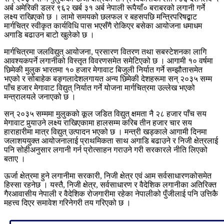
अर्ब अमेरिकी डलर ९६२ खर्ब ३१ अर्ब नेपाली रूपैयाँ० बराबरको लगानी गर्ने
लक्ष्य राखिएको छ । लामो समयको छलफल र बहसपछि मन्त्रिपरिषद्बाट
मार्गचित्र स्वीकृत कार्यविधि पास भएसँगै रोकिएर बसेका आयोजना धमाधम
अगाडि बढाउन बाटो खुलेको छ ।
मार्गचित्रमा जलविद्युत् आयोजना, प्रसारण वितरण तथा सबस्टेशनका लागि
आवश्यकपर्ने लगानीको विस्तृत विवरणसमेत समेटिएको छ । आगामी १० वर्षमा
छिमेकी मुलुक भारतमा १० हजार मेगावाट बिजुली निर्यात गर्ने सम्झौतासमेत
भएको र सोबाहेक बङ्गलादेशलगायत अन्य छिमेकी देशहरूमा सन् २०३५ सम्म
पाँच हजार मेगावाट विद्युत् निर्यात गर्ने योजना मार्गचित्रमा उल्लेख भएको
मन्त्रालयले जनाएको छ ।
सन् २०३५ सम्ममा मुलुकको कूल जडित विद्युत् क्षमता नै २८ हजार पाँच सय
मेगावाट पुर्‍याउने लक्ष्य राखिएकामा हालसम्म करिब तीन हजार चार सय
हाराहारीमा मात्र विद्युत् उत्पादन भएको छ । मन्त्री खड्काले आगामी दिनमा
जलाशययुक्त आयोजनालाई प्राथमिकता साथ अगाडि बढाउने र निजी क्षेत्रलाई
पनि सोहीअनुसार लगानी गर्न प्रोत्साहन गराउने गरी सरकारले नीति लिएको
बताए ।
ऊर्जा क्षेत्रमा हुने लगानीमा सरकारी, निजी क्षेत्र एवं आम सर्वसाधारणकोसमेत
हिस्सा रहनेछ । यस्तै, निजी क्षेत्र, सर्वसाधारण र वैदेशिक लगानीका अतिरिक्त
गैरआवासीय नेपाली र वैदेशिक रोजगारीमा रहेका नेपालीको पुँजीलाई पनि उत्तिकै
महत्त्व दिएर समावेश गरिनेगरी तय गरिएको छ ।