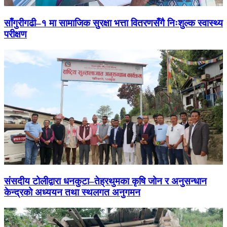
साँगुरीगढी–१ मा सामाजिक सुरक्षा भत्ता वितरणसँगै निःशुल्क स्वास्थ्य
परीक्षण
संसदीय टोलीद्वारा धनकुटा–तेह्रथुमका कृषि जोन र अनुसन्धान
केन्द्रको अध्ययन तथा स्थलगत अनुगमन