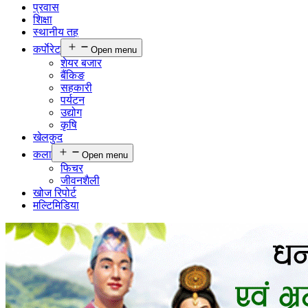
प्रवास
शिक्षा
स्थानीय तह
कर्पाेरेट
Open menu
शेयर बजार
बैंकिङ
सहकारी
पर्यटन
उद्योग
कृषि
खेलकुद
कला
Open menu
फिचर
जीवनशैली
खोज रिपोर्ट
मल्टिमिडिया