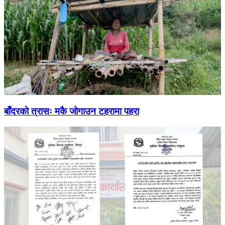
बाँदरको त्रासः मकै जोगाउन टहरामा पहरा