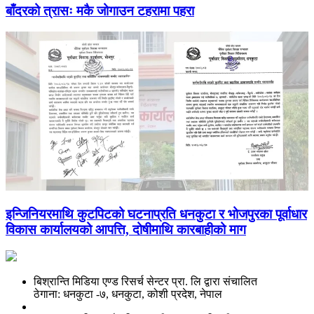
बाँदरको त्रासः मकै जोगाउन टहरामा पहरा
इन्जिनियरमाथि कुटपिटको घटनाप्रति धनकुटा र भोजपुरका पूर्वाधार
विकास कार्यालयको आपत्ति, दोषीमाथि कारबाहीको माग
बिश्रान्ति मिडिया एण्ड रिसर्च सेन्टर प्रा. लि द्वारा संचालित
ठेगाना: धनकुटा -७, धनकुटा, कोशी प्रदेश, नेपाल