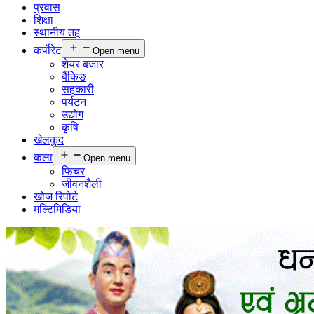
प्रवास
शिक्षा
स्थानीय तह
कर्पाेरेट
Open menu
शेयर बजार
बैंकिङ
सहकारी
पर्यटन
उद्योग
कृषि
खेलकुद
कला
Open menu
फिचर
जीवनशैली
खोज रिपोर्ट
मल्टिमिडिया