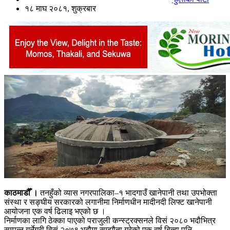
१८ माघ २०८१, शुक्रबार
काठमाडौँ ।
तनहुँको व्यास नगरपालिका–१ भादगाउँ खानेपानी तथा उपभोक्ता
संस्था र सङ्घीय सरकारको लगानीमा निर्माणधीन मादीनदी लिफ्ट खानेपानी
आयोजना एक वर्ष ढिलाइ भएको छ ।
निर्माणका लागि ठेक्का पाएको पराजुली कन्स्ट्रक्सनले विसं २०८० भदौभित्र
सम्पन्न गर्नेगरी विसं २०७९ भदौमा सम्झौता गरेको एक वर्ष बित्दा पनि