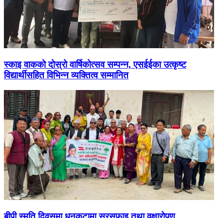
स्काइ वाकको दोस्रो वार्षिकोत्सव सम्पन्न, एसईईका उत्कृष्ट
विद्यार्थीसहित विभिन्न व्यक्तित्व सम्मानित
बीपी स्मृति दिवसमा धनकुटामा सरसफाइ तथा वृक्षारोपण