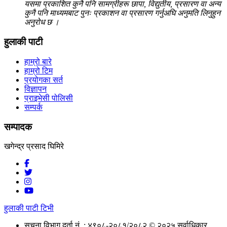
यसमा प्रकाशित कुनै पनि सामग्रीहरू छापा, विद्युतीय, प्रसारण वा अन्य
कुनै पनि माध्यमबाट पुनः प्रकाशन वा प्रसारण गर्नुअघि अनुमति लिनुहुन
अनुरोध छ ।
हुलाकी पाटी
हाम्रो बारे
हाम्रो टिम
प्रयोगका सर्त
विज्ञापन
प्राइभेसी पोलिसी
सम्पर्क
सम्पादक
खगेन्द्र प्रसाद घिमिरे
हुलाकी पाटी टिभी
सूचना विभाग दर्ता नं. : ४९०८-२०८१/२०८२
© २०२५ सर्वाधिकार