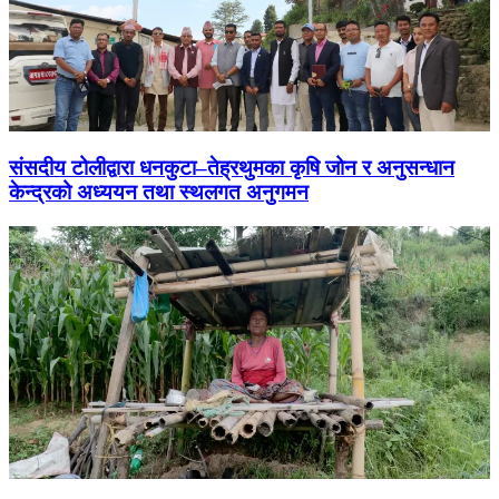
संसदीय टोलीद्वारा धनकुटा–तेह्रथुमका कृषि जोन र अनुसन्धान
केन्द्रको अध्ययन तथा स्थलगत अनुगमन