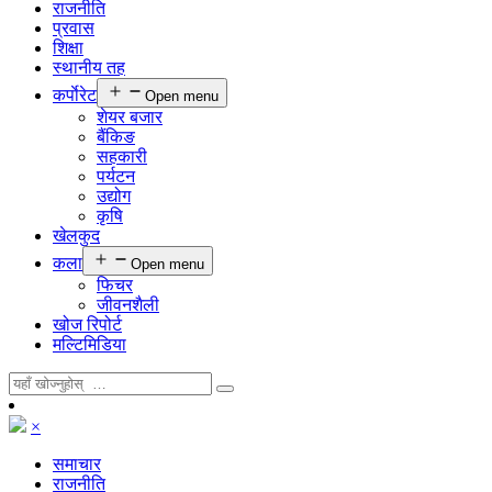
राजनीति
प्रवास
शिक्षा
स्थानीय तह
कर्पाेरेट
Open menu
शेयर बजार
बैंकिङ
सहकारी
पर्यटन
उद्योग
कृषि
खेलकुद
कला
Open menu
फिचर
जीवनशैली
खोज रिपोर्ट
मल्टिमिडिया
×
समाचार
राजनीति