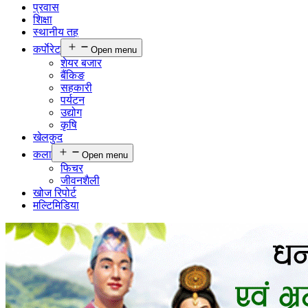
प्रवास
शिक्षा
स्थानीय तह
कर्पाेरेट
Open menu
शेयर बजार
बैंकिङ
सहकारी
पर्यटन
उद्योग
कृषि
खेलकुद
कला
Open menu
फिचर
जीवनशैली
खोज रिपोर्ट
मल्टिमिडिया