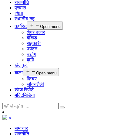
राजनीति
प्रवास
शिक्षा
स्थानीय तह
कर्पाेरेट
Open menu
शेयर बजार
बैंकिङ
सहकारी
पर्यटन
उद्योग
कृषि
खेलकुद
कला
Open menu
फिचर
जीवनशैली
खोज रिपोर्ट
मल्टिमिडिया
×
समाचार
राजनीति