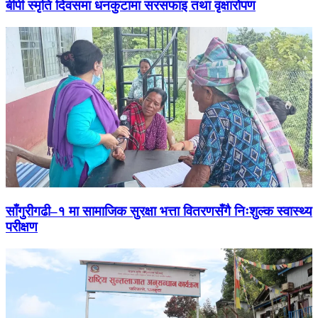
बीपी स्मृति दिवसमा धनकुटामा सरसफाइ तथा वृक्षारोपण
साँगुरीगढी–१ मा सामाजिक सुरक्षा भत्ता वितरणसँगै निःशुल्क स्वास्थ्य
परीक्षण