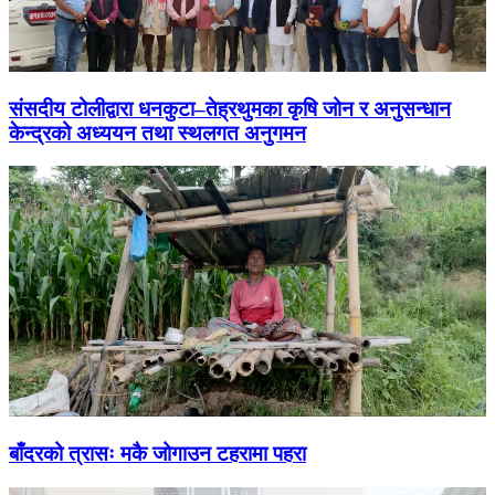
संसदीय टोलीद्वारा धनकुटा–तेह्रथुमका कृषि जोन र अनुसन्धान
केन्द्रको अध्ययन तथा स्थलगत अनुगमन
बाँदरको त्रासः मकै जोगाउन टहरामा पहरा