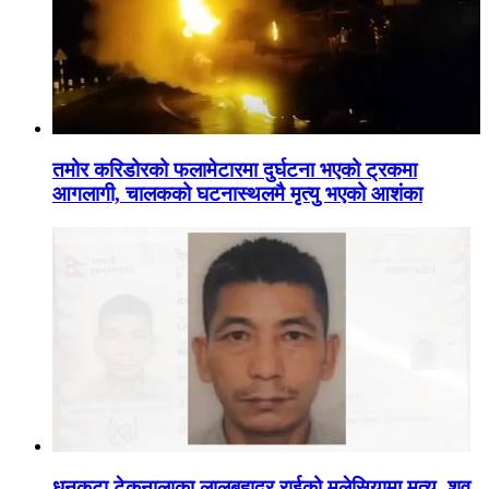
तमोर करिडोरको फलामेटारमा दुर्घटना भएको ट्रकमा
आगलागी, चालकको घटनास्थलमै मृत्यु भएको आशंका
धनकुटा टेकुनालाका लालबहादुर राईको मलेसियामा मृत्यु, शव