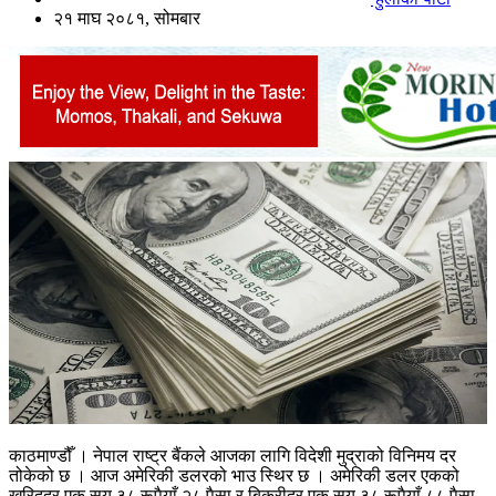
२१ माघ २०८१, सोमबार
काठमाण्डौँ । नेपाल राष्ट्र बैंकले आजका लागि विदेशी मुद्राको विनिमय दर
तोकेको छ । आज अमेरिकी डलरको भाउ स्थिर छ । अमेरिकी डलर एकको
खरिददर एक सय ३८ रूपैयाँ २८ पैसा र बिक्रीदर एक सय ३८ रूपैयाँ ८८ पैसा