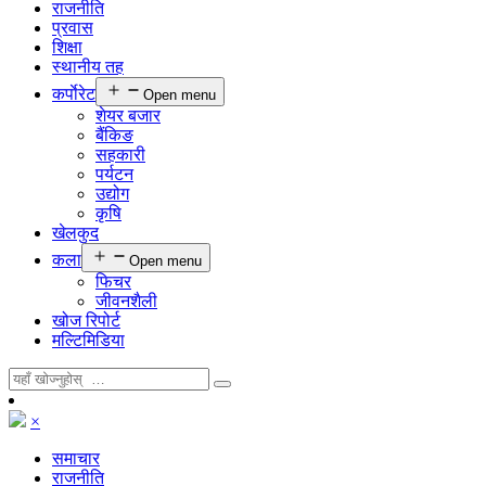
राजनीति
प्रवास
शिक्षा
स्थानीय तह
कर्पाेरेट
Open menu
शेयर बजार
बैंकिङ
सहकारी
पर्यटन
उद्योग
कृषि
खेलकुद
कला
Open menu
फिचर
जीवनशैली
खोज रिपोर्ट
मल्टिमिडिया
×
समाचार
राजनीति