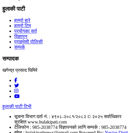
हुलाकी पाटी
हाम्रो बारे
हाम्रो टिम
प्रयोगका सर्त
विज्ञापन
प्राइभेसी पोलिसी
सम्पर्क
सम्पादक
खगेन्द्र प्रसाद घिमिरे
हुलाकी पाटी टिभी
सूचना विभाग दर्ता नं. : ४९०८-२०८१/२०८२
© २०२५ सर्वाधिकार
सुरक्षित www.hulakipati.com
टेलिफोन : 985-2038774
विज्ञापनको लागि सम्पर्क : 985-2038774
इमेल :
hulakipatinews@gmail.com
Powered By:
Nectar Digit