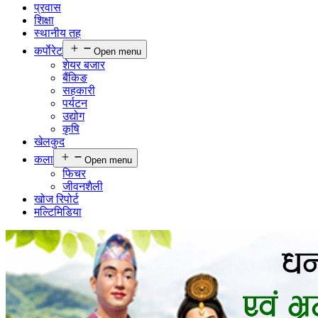
प्रवास
शिक्षा
स्थानीय तह
कर्पाेरेट
Open menu
शेयर बजार
बैंकिङ
सहकारी
पर्यटन
उद्योग
कृषि
खेलकुद
कला
Open menu
फिचर
जीवनशैली
खोज रिपोर्ट
मल्टिमिडिया