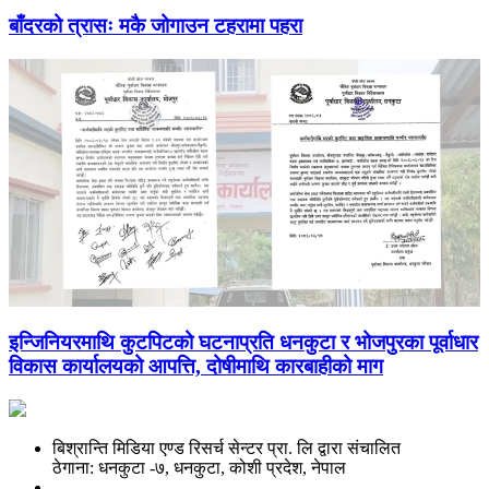
बाँदरको त्रासः मकै जोगाउन टहरामा पहरा
इन्जिनियरमाथि कुटपिटको घटनाप्रति धनकुटा र भोजपुरका पूर्वाधार
विकास कार्यालयको आपत्ति, दोषीमाथि कारबाहीको माग
बिश्रान्ति मिडिया एण्ड रिसर्च सेन्टर प्रा. लि द्वारा संचालित
ठेगाना: धनकुटा -७, धनकुटा, कोशी प्रदेश, नेपाल