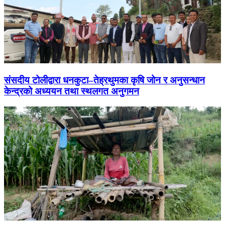
संसदीय टोलीद्वारा धनकुटा–तेह्रथुमका कृषि जोन र अनुसन्धान
केन्द्रको अध्ययन तथा स्थलगत अनुगमन