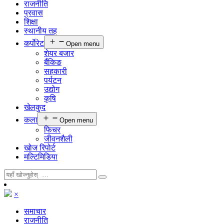
राजनीति
प्रवास
शिक्षा
स्थानीय तह
कर्पाेरेट
Open menu
शेयर बजार
बैंकिङ
सहकारी
पर्यटन
उद्योग
कृषि
खेलकुद
कला
Open menu
फिचर
जीवनशैली
खोज रिपोर्ट
मल्टिमिडिया
×
समाचार
राजनीति