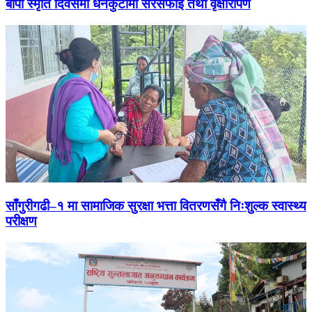
बीपी स्मृति दिवसमा धनकुटामा सरसफाइ तथा वृक्षारोपण
साँगुरीगढी–१ मा सामाजिक सुरक्षा भत्ता वितरणसँगै निःशुल्क स्वास्थ्य
परीक्षण