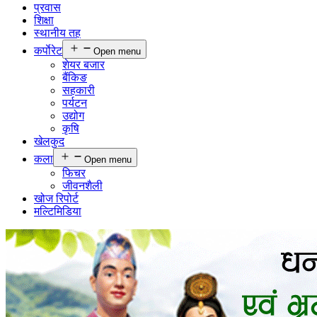
प्रवास
शिक्षा
स्थानीय तह
कर्पाेरेट
Open menu
शेयर बजार
बैंकिङ
सहकारी
पर्यटन
उद्योग
कृषि
खेलकुद
कला
Open menu
फिचर
जीवनशैली
खोज रिपोर्ट
मल्टिमिडिया