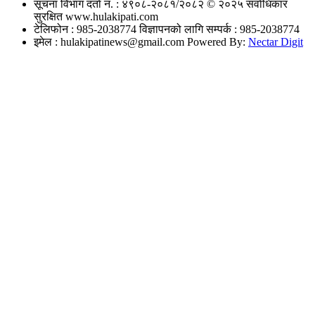
सूचना विभाग दर्ता नं. : ४९०८-२०८१/२०८२
© २०२५ सर्वाधिकार
सुरक्षित www.hulakipati.com
टेलिफोन : 985-2038774
विज्ञापनको लागि सम्पर्क : 985-2038774
इमेल :
hulakipatinews@gmail.com
Powered By:
Nectar Digit