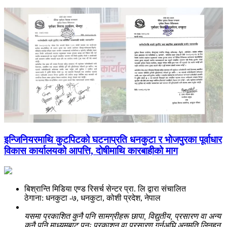
इन्जिनियरमाथि कुटपिटको घटनाप्रति धनकुटा र भोजपुरका पूर्वाधार
विकास कार्यालयको आपत्ति, दोषीमाथि कारबाहीको माग
बिश्रान्ति मिडिया एण्ड रिसर्च सेन्टर प्रा. लि द्वारा संचालित
ठेगाना: धनकुटा -७, धनकुटा, कोशी प्रदेश, नेपाल
यसमा प्रकाशित कुनै पनि सामग्रीहरू छापा, विद्युतीय, प्रसारण वा अन्य
कुनै पनि माध्यमबाट पुनः प्रकाशन वा प्रसारण गर्नुअघि अनुमति लिनुहुन