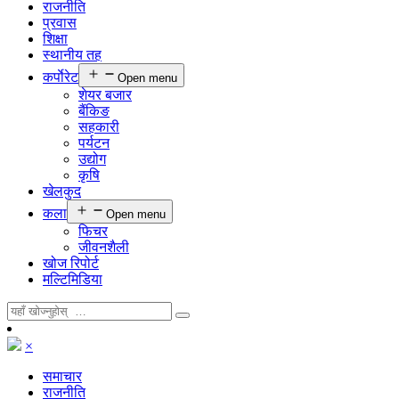
राजनीति
प्रवास
शिक्षा
स्थानीय तह
कर्पाेरेट
Open menu
शेयर बजार
बैंकिङ
सहकारी
पर्यटन
उद्योग
कृषि
खेलकुद
कला
Open menu
फिचर
जीवनशैली
खोज रिपोर्ट
मल्टिमिडिया
×
समाचार
राजनीति