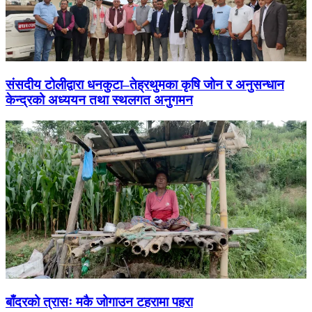
संसदीय टोलीद्वारा धनकुटा–तेह्रथुमका कृषि जोन र अनुसन्धान
केन्द्रको अध्ययन तथा स्थलगत अनुगमन
बाँदरको त्रासः मकै जोगाउन टहरामा पहरा