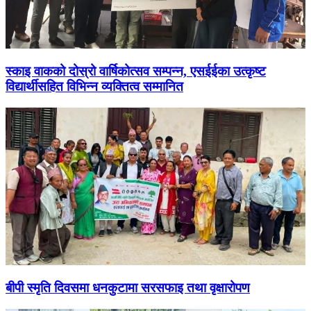
स्काइ वाकको दोस्रो वार्षिकोत्सव सम्पन्न, एसईईका उत्कृष्ट
विद्यार्थीसहित विभिन्न व्यक्तित्व सम्मानित
बीपी स्मृति दिवसमा धनकुटामा सरसफाइ तथा वृक्षारोपण