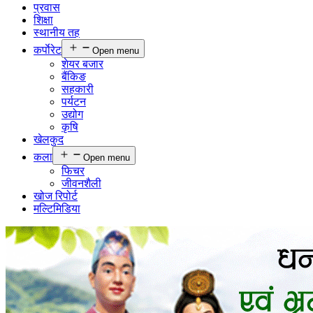
प्रवास
शिक्षा
स्थानीय तह
कर्पाेरेट
Open menu
शेयर बजार
बैंकिङ
सहकारी
पर्यटन
उद्योग
कृषि
खेलकुद
कला
Open menu
फिचर
जीवनशैली
खोज रिपोर्ट
मल्टिमिडिया