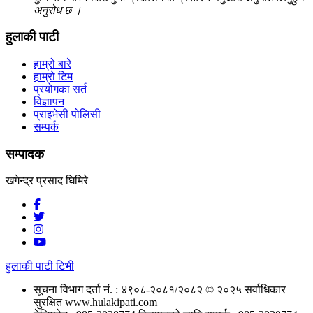
अनुरोध छ ।
हुलाकी पाटी
हाम्रो बारे
हाम्रो टिम
प्रयोगका सर्त
विज्ञापन
प्राइभेसी पोलिसी
सम्पर्क
सम्पादक
खगेन्द्र प्रसाद घिमिरे
हुलाकी पाटी टिभी
सूचना विभाग दर्ता नं. : ४९०८-२०८१/२०८२
© २०२५ सर्वाधिकार
सुरक्षित www.hulakipati.com