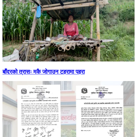
बाँदरको त्रासः मकै जोगाउन टहरामा पहरा