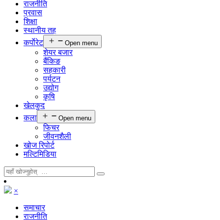
राजनीति
प्रवास
शिक्षा
स्थानीय तह
कर्पाेरेट
Open menu
शेयर बजार
बैंकिङ
सहकारी
पर्यटन
उद्योग
कृषि
खेलकुद
कला
Open menu
फिचर
जीवनशैली
खोज रिपोर्ट
मल्टिमिडिया
×
समाचार
राजनीति