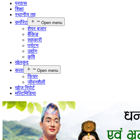
प्रवास
शिक्षा
स्थानीय तह
कर्पाेरेट
Open menu
शेयर बजार
बैंकिङ
सहकारी
पर्यटन
उद्योग
कृषि
खेलकुद
कला
Open menu
फिचर
जीवनशैली
खोज रिपोर्ट
मल्टिमिडिया