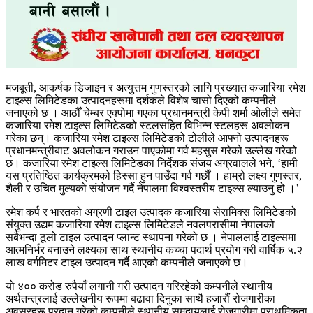
मजबूती, आकर्षक डिजाइन र अत्युत्तम गुणस्तरको लागि प्रख्यात कजारिया रमेश
टाइल्स लिमिटेडका उत्पादनहरूमा दर्शकले विशेष चासो दिएको कम्पनीले
जनाएको छ । आठौँ चेम्बर एक्पोमा गएका प्रधानमन्त्री केपी शर्मा ओलीले समेत
कजारिया रमेश टाइल्स लिमिटेडको स्टलसहित विभिन्न स्टलहरू अवलोकन
गरेका छन्। कजारिया रमेश टाइल्स लिमिटेडको टोलीले आफ्नो उत्पादनहरू
प्रधानमन्त्रीबाट अवलोकन गराउन पाएकोमा गर्व महसुस गरेको उल्लेख गरेको
छ। कजारिया रमेश टाइल्स लिमिटेडका निर्देशक संजय अग्रवालले भने, ‘हामी
यस प्रतिष्ठित कार्यक्रमको हिस्सा हुन पाउँदा गर्व गर्छौं । हाम्रो लक्ष्य गुणस्तर,
शैली र उचित मुल्यको संयोजन गर्दै नेपालमा विश्वस्तरीय टाइल्स ल्याउनु हो ।’
रमेश कर्प र भारतको अग्रणी टाइल उत्पादक कजारिया सेरामिक्स लिमिटेडको
संयुक्त उद्यम कजारिया रमेश टाइल्स लिमिटेडले नवलपरासीमा नेपालको
सबैभन्दा ठूलो टाइल उत्पादन प्लान्ट स्थापना गरेको छ । नेपाललाई टाइल्समा
आत्मनिर्भर बनाउने लक्ष्यका साथ स्थानीय कच्चा पदार्थ प्रयोग गरी वार्षिक ५.२
लाख वर्गमिटर टाइल उत्पादन गर्दै आएको कम्पनीले जनाएको छ।
यो ४०० करोड रुपैयाँ लगानी गरी उत्पादन गरिरहेको कम्पनीले स्थानीय
अर्थतन्त्रलाई उल्लेखनीय रूपमा बढावा दिनुका साथै हजारौं रोजगारीका
अवसरहरू प्रदान गरेको कम्पनीले स्थानीय समुदायलाई रोजगारीमा प्राथमिकता