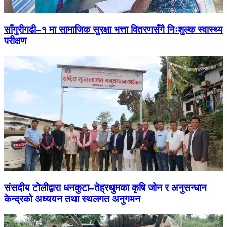
साँगुरीगढी–१ मा सामाजिक सुरक्षा भत्ता वितरणसँगै निःशुल्क स्वास्थ्य
परीक्षण
संसदीय टोलीद्वारा धनकुटा–तेह्रथुमका कृषि जोन र अनुसन्धान
केन्द्रको अध्ययन तथा स्थलगत अनुगमन