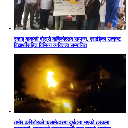
स्काइ वाकको दोस्रो वार्षिकोत्सव सम्पन्न, एसईईका उत्कृष्ट
विद्यार्थीसहित विभिन्न व्यक्तित्व सम्मानित
तमोर करिडोरको फलामेटारमा दुर्घटना भएको ट्रकमा