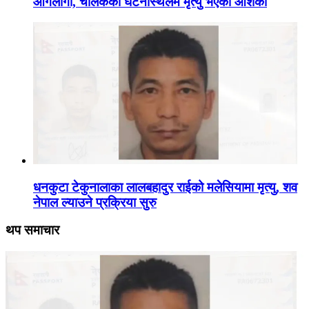
आगलागी, चालकको घटनास्थलमै मृत्यु भएको आशंका
धनकुटा टेकुनालाका लालबहादुर राईको मलेसियामा मृत्यु, शव
नेपाल ल्याउने प्रक्रिया सुरु
थप समाचार