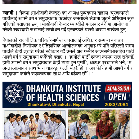
म्याग्दी ।
नेकपा (माओवादी केन्द्र) का अध्यक्ष पुष्पकमल दाहाल ‘प्रचण्ड’ले
पार्टीलाई आफ्नै वर्ग र समुदायतर्फ फर्काएर जनताको सेवामा जुट्ने अभियान सुरु
गरिएको बताएका छन् ।माओवादी केन्द्र म्याग्दीले मंगलबार बेनीमा आयोजना
गरेको खबरदारी सभालाई सम्बोधन गर्दै प्रचण्डले यस्तो धारणा राखेका हुन् ।
नेपालको राजनीतिक परिवर्तनमार्फत जनतालाई अधिकार सम्पन्न बनाउन
माओवादीले निर्णायक र ऐतिहासिक आन्दोलनको अगुवाइ गरे पनि पछिल्लो समय
पार्टीले केही त्रुटि गरेको स्वीकार गर्दै उनले अब गम्भीर आत्मसमीक्षासहित पार्टी
आफ्नै वर्ग र समुदायमा फर्केको बताए । ‘हामीले पार्टी एकता कायम राख्न सकेनौँ,
हामी आफ्नो वर्ग र समुदायबाट केही टाढा हुन पुग्यौँ’, अध्यक्ष प्रचण्डले भने, ‘म
अन्तरआत्माका साथ भन्न चाहन्छु, गल्ती भएकै हो । अब फेरि हामी आफ्नै वर्ग र
समुदायमा फर्कने सङ्कल्पका साथ अघि बढेका छौँ ।’