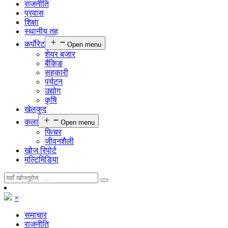
राजनीति
प्रवास
शिक्षा
स्थानीय तह
कर्पाेरेट
Open menu
शेयर बजार
बैंकिङ
सहकारी
पर्यटन
उद्योग
कृषि
खेलकुद
कला
Open menu
फिचर
जीवनशैली
खोज रिपोर्ट
मल्टिमिडिया
×
समाचार
राजनीति