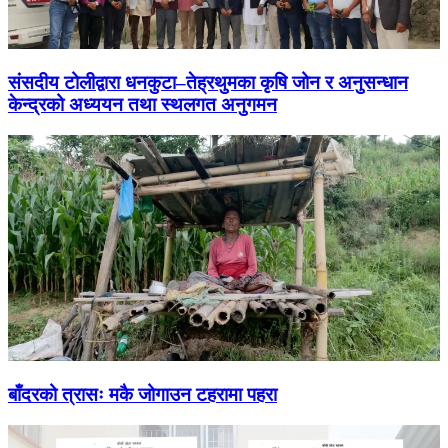
संसदीय टोलीद्वारा धनकुटा–तेह्रथुमका कृषि जोन र अनुसन्धान
केन्द्रको अध्ययन तथा स्थलगत अनुगमन
बाँदरको त्रासः मकै जोगाउन टहरामा पहरा