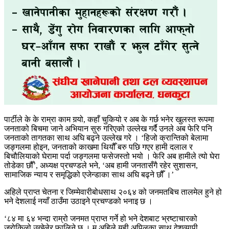
पार्टीले के के राम्रा काम गर्‍यो, कहाँ चुकियो र अब के गर्छ भनेर खुलस्त रूपमा
जनताको बिचमा जाने अभियान सुरु गरिएको उल्लेख गर्दै उनले अब फेरि पनि
जनताको तागतका साथ अघि बढ्ने उल्लेख गरे । ‘हिजो क्रान्तिको बेलामा
जङ्गलमा होइन, जनताको काखमा थियौँ बरु पछि गएर हामी दलाल र
बिचौलियाको घेरामा पर्दा जङ्गलमा फसेजस्तो भयो । फेरि अब हामीले त्यो घेरा
तोडेका छौँ’, अध्यक्ष प्रचण्डले भने, ‘अब हामी जनतासँगै रहेर सुशासन,
सामाजिक न्याय र समृद्धिको एजेन्डाका साथ अघि बढ्ने छौँ ।’
अहिले प्राप्त चेतना र जिम्मेवारीबोधसाथ २०६४ को जनमतबिच तालमेल हुने हो
भने देशलाई नयाँ ठाउँमा उठाइने प्रचण्डको भनाइ छ ।
‘८४ मा ६४ भन्दा राम्रो जनमत प्राप्त गर्ने हो भने देशबाट भ्रष्टाचारको
जरोकिलो उखेलेर फालिने छ । म अहिले यही अपिलका साथ देशव्यापी