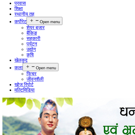
प्रवास
शिक्षा
स्थानीय तह
कर्पाेरेट
Open menu
शेयर बजार
बैंकिङ
सहकारी
पर्यटन
उद्योग
कृषि
खेलकुद
कला
Open menu
फिचर
जीवनशैली
खोज रिपोर्ट
मल्टिमिडिया