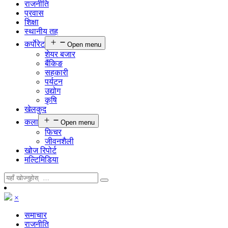
राजनीति
प्रवास
शिक्षा
स्थानीय तह
कर्पाेरेट
Open menu
शेयर बजार
बैंकिङ
सहकारी
पर्यटन
उद्योग
कृषि
खेलकुद
कला
Open menu
फिचर
जीवनशैली
खोज रिपोर्ट
मल्टिमिडिया
×
समाचार
राजनीति