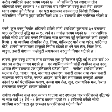
करोड अमेरिकी डलर कायम भएको छ । यो सञ्चिति १७ दशमलव तीन
महिनाको वस्तु आयात र १४ दशमलव चार महिनाको वस्तु तथा सेवा आयात
धान्न पर्याप्त हुने देखिन्छ । गत पुस मसान्तमा कायम कुल विदेशी विनिमय
सञ्चितिमा भारतीय मुद्रा सञ्चितिको अंश २४ दशमलव तीन प्रतिशत रहेको छ
।
यस्तै, कुल वस्तु निर्यात अघिल्लो वर्षको सोही अवधिको तुलनामा ३१ दशमलव
आठ प्रतिशतले वृद्धि भई रू ९८ अर्ब ७९ करोड कायम भएको छ । गत आर्थिक
वर्षको सोही अवधिमा यस्तो निर्यातमा सात दशमलव दुई प्रतिशतले कमी आएको
थियो । यो अवधिमा सोयाविन तेल, चिया, पोलिस्टर यार्न तथा थ्रेड, पार्टिकल
बोर्ड, अलैंची लगायतका वस्तुको निर्यात बढेको छ भने पाम तेल, जिंक सिट,
अदुवा, तयारी पोशाक, जडीबुटी लगायतका वस्तुको निर्यात घटेको छ ।
त्यस्तै, कुल वस्तु आयात सात दशमलव एक प्रतिशतले वृद्धि भई रू आठ खर्ब २२
अर्ब ३७ करोड कायम भएको छ । गत आर्थिक वर्षको सोही अवधिमा कुल वस्तु
आयात तीन दशमलव एक प्रतिशतले घटेको थियो । समीक्षा अवधिमा कच्चा
भटमास तेल, चामल, धान, यातायात उपकरण, सवारी साधन तथा अन्य सवारी
साधनका स्पेयर पार्टस्, स्पन्ज आइरन, खाने तेल लगायतका वस्तुको आयात
बढेको छ भने पेट्रोलियम पदार्थ, कच्चा पाम तेल, सुन, रासायनिक मल, केराउ
लगायतका वस्तुको आयात घटेको छ ।
समीक्षा अवधिमा कुल वस्तु व्यापार घाटामा चार दशमलव चार प्रतिशतले वृद्धि भई
रू सात खर्ब २३ अर्ब ५८ करोड कायम भएको छ । अघिल्लो वर्षको सोही
अवधिमा यस्तो घाटा दुई दशमलव छ प्रतिशतले घटेको थियो ।