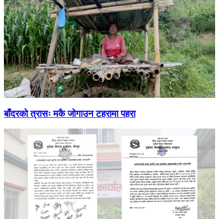
बाँदरको त्रासः मकै जोगाउन टहरामा पहरा