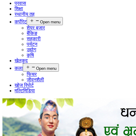
प्रवास
शिक्षा
स्थानीय तह
कर्पाेरेट
Open menu
शेयर बजार
बैंकिङ
सहकारी
पर्यटन
उद्योग
कृषि
खेलकुद
कला
Open menu
फिचर
जीवनशैली
खोज रिपोर्ट
मल्टिमिडिया