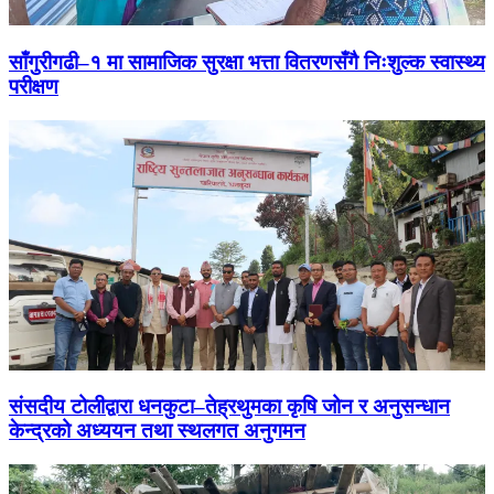
साँगुरीगढी–१ मा सामाजिक सुरक्षा भत्ता वितरणसँगै निःशुल्क स्वास्थ्य
परीक्षण
संसदीय टोलीद्वारा धनकुटा–तेह्रथुमका कृषि जोन र अनुसन्धान
केन्द्रको अध्ययन तथा स्थलगत अनुगमन