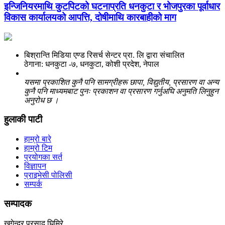
इन्जिनियरमाथि कुटपिटको घटनाप्रति धनकुटा र भोजपुरका पूर्वाधार
विकास कार्यालयको आपत्ति, दोषीमाथि कारबाहीको माग
बिश्रान्ति मिडिया एण्ड रिसर्च सेन्टर प्रा. लि द्वारा संचालित
ठेगाना: धनकुटा -७, धनकुटा, कोशी प्रदेश, नेपाल
यसमा प्रकाशित कुनै पनि सामग्रीहरू छापा, विद्युतीय, प्रसारण वा अन्य
कुनै पनि माध्यमबाट पुनः प्रकाशन वा प्रसारण गर्नुअघि अनुमति लिनुहुन
अनुरोध छ ।
हुलाकी पाटी
हाम्रो बारे
हाम्रो टिम
प्रयोगका सर्त
विज्ञापन
प्राइभेसी पोलिसी
सम्पर्क
सम्पादक
खगेन्द्र प्रसाद घिमिरे