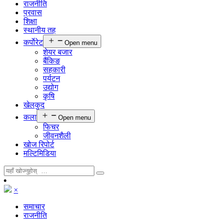
राजनीति
प्रवास
शिक्षा
स्थानीय तह
कर्पाेरेट
Open menu
शेयर बजार
बैंकिङ
सहकारी
पर्यटन
उद्योग
कृषि
खेलकुद
कला
Open menu
फिचर
जीवनशैली
खोज रिपोर्ट
मल्टिमिडिया
×
समाचार
राजनीति