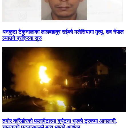
धनकुटा टेकुनालाका लालबहादुर राईको मलेसियामा मृत्यु, शव नेपाल
ल्याउने प्रक्रिया सुरु
तमोर करिडोरको फलामेटारमा दुर्घटना भएको ट्रकमा आगलागी,
चालकको घटनास्थलमै मृत्यु भएको आशंका