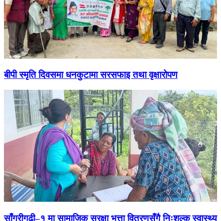
बीपी स्मृति दिवसमा धनकुटामा सरसफाइ तथा वृक्षारोपण
साँगुरीगढी–१ मा सामाजिक सुरक्षा भत्ता वितरणसँगै निःशुल्क स्वास्थ्य