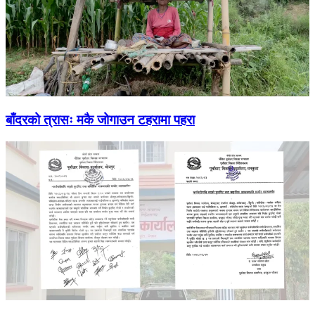
बाँदरको त्रासः मकै जोगाउन टहरामा पहरा