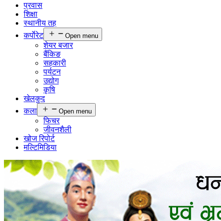
प्रवास
शिक्षा
स्थानीय तह
कर्पाेरेट
Open menu
शेयर बजार
बैंकिङ
सहकारी
पर्यटन
उद्योग
कृषि
खेलकुद
कला
Open menu
फिचर
जीवनशैली
खोज रिपोर्ट
मल्टिमिडिया