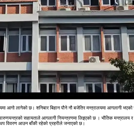
रालयमा आगो लागेको छ। शनिबार बिहान पौने नौ बजेतिर मन्त्रालयमा आगलागी भएक
सार वारुणयन्त्रको सहायताले आगलागी नियन्त्रणमा लिइएको छ । भौतिक मन्त्राल
ो थप विवरण आउन बाँकी रहेको प्रहरीले जनाएको छ।