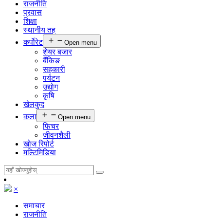
राजनीति
प्रवास
शिक्षा
स्थानीय तह
कर्पाेरेट
Open menu
शेयर बजार
बैंकिङ
सहकारी
पर्यटन
उद्योग
कृषि
खेलकुद
कला
Open menu
फिचर
जीवनशैली
खोज रिपोर्ट
मल्टिमिडिया
×
समाचार
राजनीति