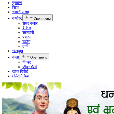
प्रवास
शिक्षा
स्थानीय तह
कर्पाेरेट
Open menu
शेयर बजार
बैंकिङ
सहकारी
पर्यटन
उद्योग
कृषि
खेलकुद
कला
Open menu
फिचर
जीवनशैली
खोज रिपोर्ट
मल्टिमिडिया