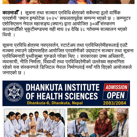
काठमाडौँ ।
सूचना तथा सञ्चार प्रविधि क्षेत्रको सबैभन्दा ठूलो वार्षिक
प्रदर्शनी ‘क्यान इन्फोटेक २०२५’ सफलतापूर्वक सम्पन्न भएको छ । कम्प्युटर
एशोसिएसन नेपाल महासङ्घ (क्यान) द्वारा आयोजित ३०औँ संस्करण
काठमाडौँको भृकुटीमण्डपमा यही माघ २४ देखि २८ गतेसम्म सञ्चालन भएको
थियो ।
सूचना प्रविधि क्षेत्रमा नवप्रवर्तन, स्टार्टअप तथा प्रविधिप्रेमीहरूलाई एउटै
मञ्चमा ल्याउने उद्देश्यसहित आयोजित प्रदर्शनीको उद्घाटन सञ्चार तथा सूचना
प्रविधिमन्त्री पृथ्वीसुब्बा गुरुङले गरेका थिए । सरकारका उच्च अधिकारी,
व्यवसायी, नीति निर्माता, विद्यार्थी तथा प्रविधिप्रेमीको उल्लेख्य सहभागिता
रहेको यस संस्करणले डिजिटल नेपाल निर्माणलाई नयाँ गति दिएको आयोजकले
जनाएको छ ।