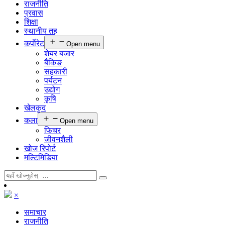
राजनीति
प्रवास
शिक्षा
स्थानीय तह
कर्पाेरेट
Open menu
शेयर बजार
बैंकिङ
सहकारी
पर्यटन
उद्योग
कृषि
खेलकुद
कला
Open menu
फिचर
जीवनशैली
खोज रिपोर्ट
मल्टिमिडिया
×
समाचार
राजनीति