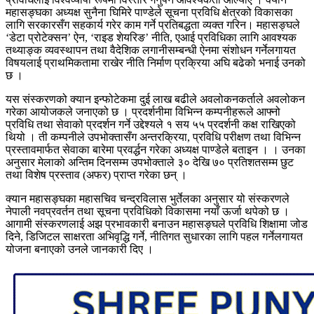
महासङ्घका अध्यक्ष सुनैना घिमिरे पाण्डेले सूचना प्रविधि क्षेत्रको विकासका
लागि सरकारसँग सहकार्य गरेर काम गर्ने प्रतिबद्धता व्यक्त गरिन। महासङ्घले
‘डेटा प्रोटेक्सन’ ऐन, ‘राइड शेयरिङ’ नीति, एआई प्रविधिका लागि आवश्यक
तथ्याङ्क व्यवस्थापन तथा वैदेशिक लगानीसम्बन्धी ऐनमा संशोधन गर्नेलगायत
विषयलाई प्राथमिकतामा राखेर नीति निर्माण प्रक्रिया अघि बढेको भनाई उनको
छ ।
यस संस्करणको क्यान इन्फोटेकमा दुई लाख बढीले अवलोकनकर्ताले अवलोकन
गरेका आयोजकले जनाएको छ । प्रदर्शनीमा विभिन्न कम्पनीहरूले आफ्नो
प्रविधि तथा सेवाको प्रदर्शन गर्ने उद्देश्यले १ सय ५५ प्रदर्शनी कक्ष राखिएको
थियो । ती कम्पनीले उपभोक्तासँग अन्तरक्रिया, प्रविधि परीक्षण तथा विभिन्न
प्रस्तावमार्फत सेवाका बारेमा प्रवर्द्धन गरेका अध्यक्ष पाण्डेले बताइन । । उनका
अनुसार मेलाको अन्तिम दिनसम्म उपभोक्ताले ३० देखि ७० प्रतिशतसम्म छुट
तथा विशेष प्रस्ताव (अफर) प्राप्त गरेका छन् ।
क्यान महासङ्घका महासचिव चन्द्रविलास भुर्तेलका अनुसार यो संस्करणले
नेपाली नवप्रवर्तन तथा सूचना प्रविधिको विकासमा नयाँ ऊर्जा थपेको छ ।
आगामी संस्करणलाई अझ प्रभावकारी बनाउन महासङ्घले प्रविधि शिक्षामा जोड
दिने, डिजिटल साक्षरता अभिवृद्धि गर्ने, नीतिगत सुधारका लागि पहल गर्नेलगायत
योजना बनाएको उनले जानकारी दिए ।