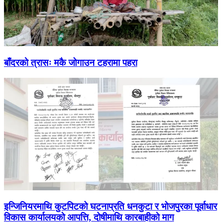
बाँदरको त्रासः मकै जोगाउन टहरामा पहरा
इन्जिनियरमाथि कुटपिटको घटनाप्रति धनकुटा र भोजपुरका पूर्वाधार
विकास कार्यालयको आपत्ति, दोषीमाथि कारबाहीको माग