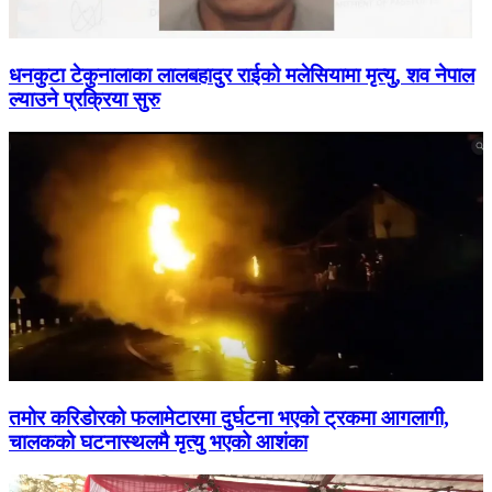
धनकुटा टेकुनालाका लालबहादुर राईको मलेसियामा मृत्यु, शव नेपाल
ल्याउने प्रक्रिया सुरु
तमोर करिडोरको फलामेटारमा दुर्घटना भएको ट्रकमा आगलागी,
चालकको घटनास्थलमै मृत्यु भएको आशंका