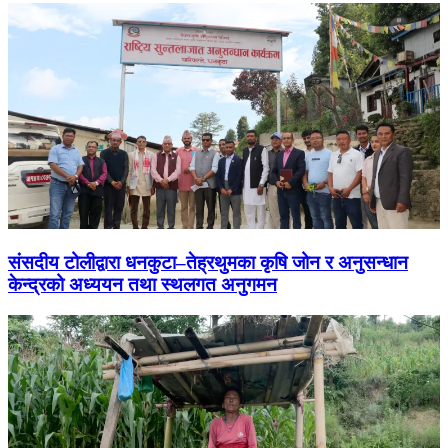
संसदीय टोलीद्वारा धनकुटा–तेह्रथुमका कृषि जोन र अनुसन्धान
केन्द्रको अध्ययन तथा स्थलगत अनुगमन