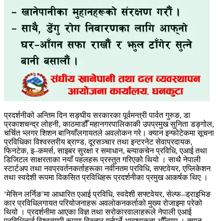
प्रदर्शनीको अन्तिम दिन सङ्घीय सरकारका पूर्वमन्त्री पार्वत गुरुङ, डा
प्रकाशचन्द्र लोहनी, काठमाडौँ महानगरपालिकाकी उपप्रमुख सुनिता डङ्गोल,
चर्चित भ्लगर शिशन बानियाँलगायतले अवलोकन गरे। क्यान इन्फोटेकमा सूचना
प्रविधिका विश्वस्तरीय ब्राण्ड, दूरसञ्चार तथा इन्टरनेट सेवाप्रदायक,
फिनटेक, इ–कमर्स, साइबर सुरक्षा र समाधान, ब्ल्याकचेन प्रविधि, एआई तथा
डिजिटल साक्षरताका नयाँ पहलहरू प्रस्तुत गरिएको थियो । साथै नेपाली
स्टार्टअप तथा नवप्रवर्तनकर्ताहरूका नवीनतम प्रविधि, सफ्टवेयर, एप्लिकेशन
तथा स्वदेशी रूपमा विकसित प्रविधिहरू प्रदर्शनीका प्रमुख आकर्षक थिए ।
‘मेसिन लर्निङ’मा आधारित एआई प्रविधि, स्वदेशी सफ्टवेयर, सेल्फ–ड्राइभिङ
कार प्रविधिलगायत परियोजनाहरू अवलोकनकर्ताको मुख्य रोजाइमा परेको
थियो । प्रदर्शनीमा आएका विज्ञ तथा सरोकारवालाहरूले नेपाली एआई
प्रविधिलाई विश्वव्यापी रूपमा विस्तार गर्नुपर्ने आवश्यकता औँल्याए । क्यान