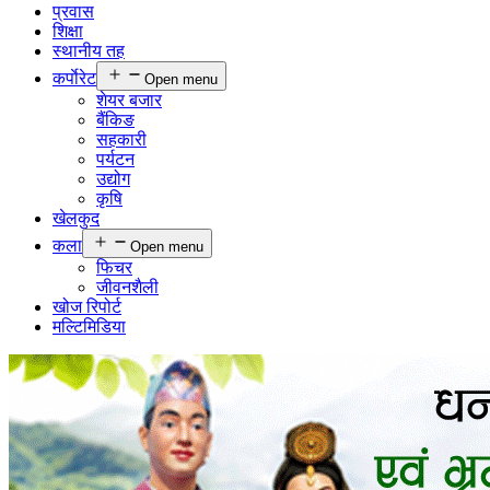
प्रवास
शिक्षा
स्थानीय तह
कर्पाेरेट
Open menu
शेयर बजार
बैंकिङ
सहकारी
पर्यटन
उद्योग
कृषि
खेलकुद
कला
Open menu
फिचर
जीवनशैली
खोज रिपोर्ट
मल्टिमिडिया