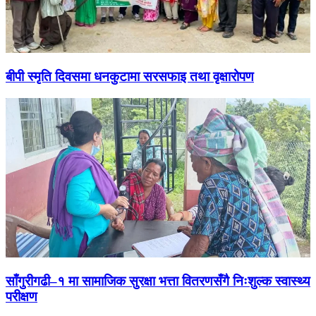
बीपी स्मृति दिवसमा धनकुटामा सरसफाइ तथा वृक्षारोपण
साँगुरीगढी–१ मा सामाजिक सुरक्षा भत्ता वितरणसँगै निःशुल्क स्वास्थ्य
परीक्षण