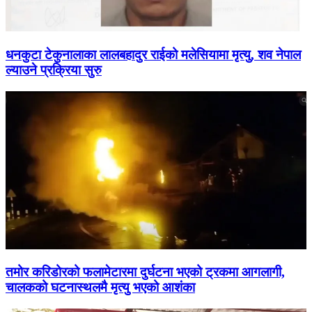
धनकुटा टेकुनालाका लालबहादुर राईको मलेसियामा मृत्यु, शव नेपाल
ल्याउने प्रक्रिया सुरु
तमोर करिडोरको फलामेटारमा दुर्घटना भएको ट्रकमा आगलागी,
चालकको घटनास्थलमै मृत्यु भएको आशंका