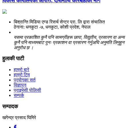
विकास कार्यालयको आपत्ति, दोषीमाथि कारबाहीको माग
बिश्रान्ति मिडिया एण्ड रिसर्च सेन्टर प्रा. लि द्वारा संचालित
ठेगाना: धनकुटा -७, धनकुटा, कोशी प्रदेश, नेपाल
यसमा प्रकाशित कुनै पनि सामग्रीहरू छापा, विद्युतीय, प्रसारण वा अन्य
कुनै पनि माध्यमबाट पुनः प्रकाशन वा प्रसारण गर्नुअघि अनुमति लिनुहुन
अनुरोध छ ।
हुलाकी पाटी
हाम्रो बारे
हाम्रो टिम
प्रयोगका सर्त
विज्ञापन
प्राइभेसी पोलिसी
सम्पर्क
सम्पादक
खगेन्द्र प्रसाद घिमिरे