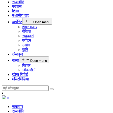
राजनीति
प्रवास
शिक्षा
स्थानीय तह
कर्पाेरेट
Open menu
शेयर बजार
बैंकिङ
सहकारी
पर्यटन
उद्योग
कृषि
खेलकुद
कला
Open menu
फिचर
जीवनशैली
खोज रिपोर्ट
मल्टिमिडिया
×
समाचार
राजनीति