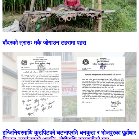
बाँदरको त्रासः मकै जोगाउन टहरामा पहरा
इन्जिनियरमाथि कुटपिटको घटनाप्रति धनकुटा र भोजपुरका पूर्वाधार