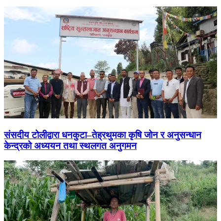
संसदीय टोलीद्वारा धनकुटा–तेह्रथुमका कृषि जोन र अनुसन्धान
केन्द्रको अध्ययन तथा स्थलगत अनुगमन