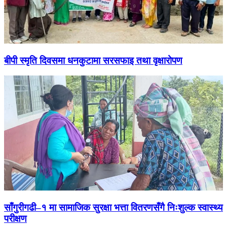
बीपी स्मृति दिवसमा धनकुटामा सरसफाइ तथा वृक्षारोपण
साँगुरीगढी–१ मा सामाजिक सुरक्षा भत्ता वितरणसँगै निःशुल्क स्वास्थ्य
परीक्षण