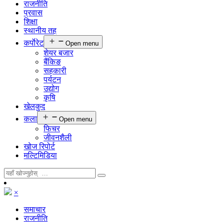
राजनीति
प्रवास
शिक्षा
स्थानीय तह
कर्पाेरेट
Open menu
शेयर बजार
बैंकिङ
सहकारी
पर्यटन
उद्योग
कृषि
खेलकुद
कला
Open menu
फिचर
जीवनशैली
खोज रिपोर्ट
मल्टिमिडिया
×
समाचार
राजनीति