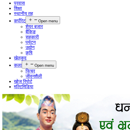
प्रवास
शिक्षा
स्थानीय तह
कर्पाेरेट
Open menu
शेयर बजार
बैंकिङ
सहकारी
पर्यटन
उद्योग
कृषि
खेलकुद
कला
Open menu
फिचर
जीवनशैली
खोज रिपोर्ट
मल्टिमिडिया