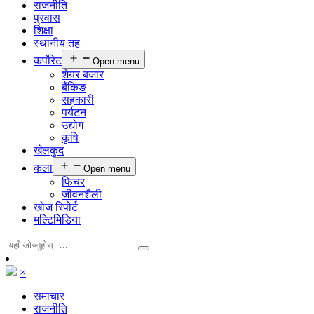
राजनीति
प्रवास
शिक्षा
स्थानीय तह
कर्पाेरेट
Open menu
शेयर बजार
बैंकिङ
सहकारी
पर्यटन
उद्योग
कृषि
खेलकुद
कला
Open menu
फिचर
जीवनशैली
खोज रिपोर्ट
मल्टिमिडिया
×
समाचार
राजनीति