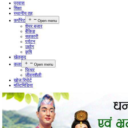
प्रवास
शिक्षा
स्थानीय तह
कर्पाेरेट
Open menu
शेयर बजार
बैंकिङ
सहकारी
पर्यटन
उद्योग
कृषि
खेलकुद
कला
Open menu
फिचर
जीवनशैली
खोज रिपोर्ट
मल्टिमिडिया