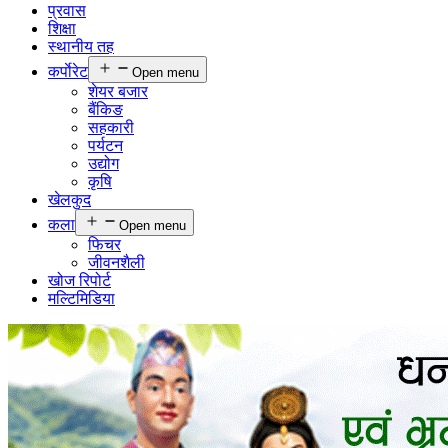
प्रवास
शिक्षा
स्थानीय तह
कर्पाेरेट
Open menu
शेयर बजार
बैंकिङ
सहकारी
पर्यटन
उद्योग
कृषि
खेलकुद
कला
Open menu
फिचर
जीवनशैली
खोज रिपोर्ट
मल्टिमिडिया