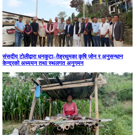
संसदीय टोलीद्वारा धनकुटा–तेह्रथुमका कृषि जोन र अनुसन्धान
केन्द्रको अध्ययन तथा स्थलगत अनुगमन