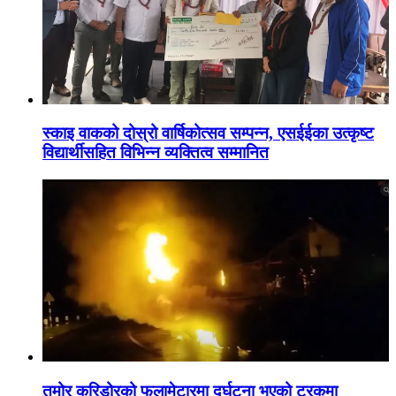
स्काइ वाकको दोस्रो वार्षिकोत्सव सम्पन्न, एसईईका उत्कृष्ट
विद्यार्थीसहित विभिन्न व्यक्तित्व सम्मानित
तमोर करिडोरको फलामेटारमा दुर्घटना भएको ट्रकमा