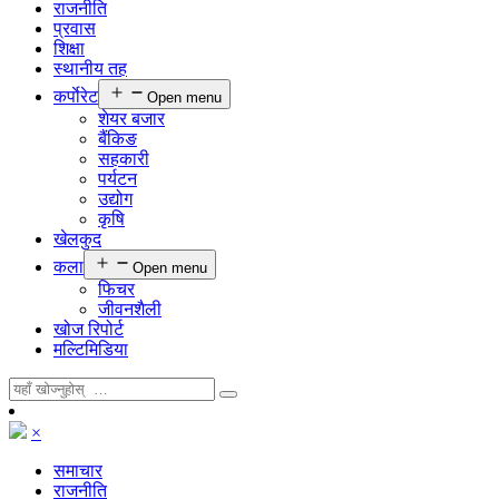
राजनीति
प्रवास
शिक्षा
स्थानीय तह
कर्पाेरेट
Open menu
शेयर बजार
बैंकिङ
सहकारी
पर्यटन
उद्योग
कृषि
खेलकुद
कला
Open menu
फिचर
जीवनशैली
खोज रिपोर्ट
मल्टिमिडिया
×
समाचार
राजनीति