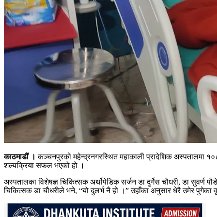
काठमाडौं ।
कञ्चनपुरको महेन्द्रनगरस्थित महाकाली प्रादेशिक अस्पतालमा १०८ 
शल्यक्रिया सफल भएको हो ।
अस्पतालका विशेषज्ञ चिकित्सक अर्थोपेडिक सर्जन डा दुर्गेस चौधरी, डा सुवर्ण
चिकित्सक डा चौधरीले भने, “यो दुलर्भ नै हो ।” उहाँका अनुसार धेरै उमेर पुगेका वृद