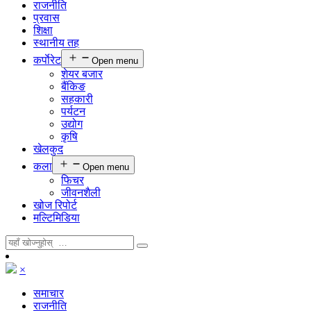
राजनीति
प्रवास
शिक्षा
स्थानीय तह
कर्पाेरेट
Open menu
शेयर बजार
बैंकिङ
सहकारी
पर्यटन
उद्योग
कृषि
खेलकुद
कला
Open menu
फिचर
जीवनशैली
खोज रिपोर्ट
मल्टिमिडिया
×
समाचार
राजनीति