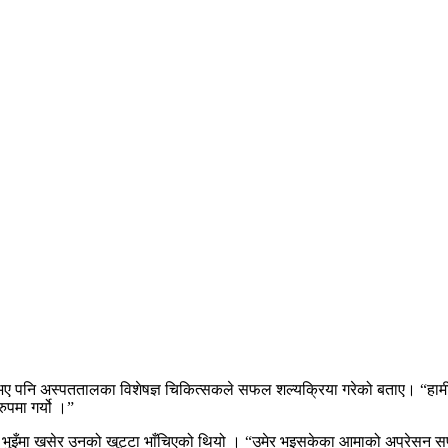
ूर्ण भए पनि अस्पततालका विशेषज्ञ चिकित्सकले सफल शल्यक्रिया गरेको बताए। “हा
पमा गर्यो ।”
ा भुइँमा खसेर उनको खुट्टा भाँचिएको थियो । “उमेर भइसकेका आमाको अप्रेसन सफल