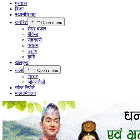
प्रवास
शिक्षा
स्थानीय तह
कर्पाेरेट
Open menu
शेयर बजार
बैंकिङ
सहकारी
पर्यटन
उद्योग
कृषि
खेलकुद
कला
Open menu
फिचर
जीवनशैली
खोज रिपोर्ट
मल्टिमिडिया