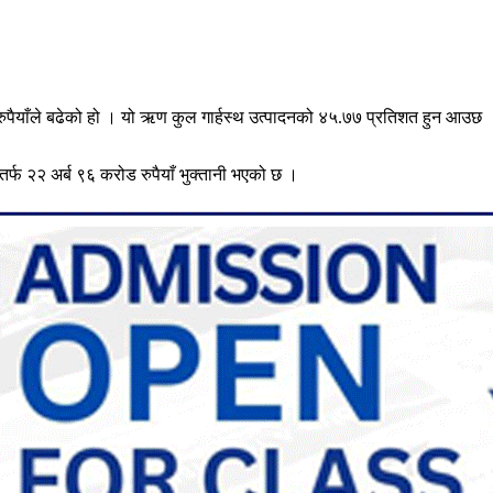
रुपैयाँले बढेको हो । यो ऋण कुल गार्हस्थ उत्पादनको ४५.७७ प्रतिशत हुन आउछ
र्फ २२ अर्ब ९६ करोड रुपैयाँ भुक्तानी भएको छ ।