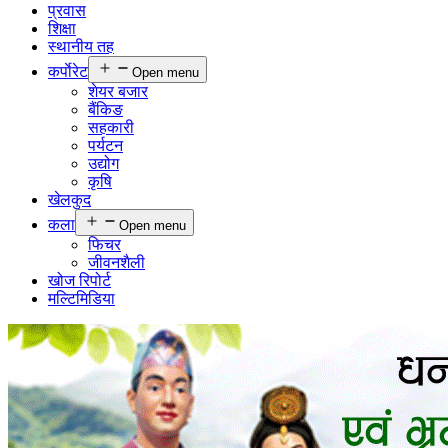
प्रवास
शिक्षा
स्थानीय तह
कर्पाेरेट
Open menu
शेयर बजार
बैंकिङ
सहकारी
पर्यटन
उद्योग
कृषि
खेलकुद
कला
Open menu
फिचर
जीवनशैली
खोज रिपोर्ट
मल्टिमिडिया