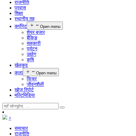
राजनीति
प्रवास
शिक्षा
स्थानीय तह
कर्पाेरेट
Open menu
शेयर बजार
बैंकिङ
सहकारी
पर्यटन
उद्योग
कृषि
खेलकुद
कला
Open menu
फिचर
जीवनशैली
खोज रिपोर्ट
मल्टिमिडिया
×
समाचार
राजनीति