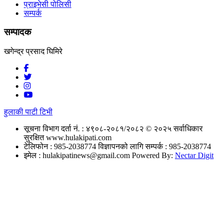
प्राइभेसी पोलिसी
सम्पर्क
सम्पादक
खगेन्द्र प्रसाद घिमिरे
हुलाकी पाटी टिभी
सूचना विभाग दर्ता नं. : ४९०८-२०८१/२०८२
© २०२५ सर्वाधिकार
सुरक्षित www.hulakipati.com
टेलिफोन : 985-2038774
विज्ञापनको लागि सम्पर्क : 985-2038774
इमेल :
hulakipatinews@gmail.com
Powered By:
Nectar Digit