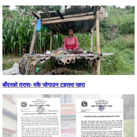
बाँदरको त्रासः मकै जोगाउन टहरामा पहरा