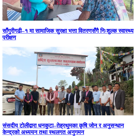
साँगुरीगढी–१ मा सामाजिक सुरक्षा भत्ता वितरणसँगै निःशुल्क स्वास्थ्य
परीक्षण
संसदीय टोलीद्वारा धनकुटा–तेह्रथुमका कृषि जोन र अनुसन्धान
केन्द्रको अध्ययन तथा स्थलगत अनुगमन