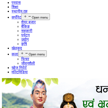
प्रवास
शिक्षा
स्थानीय तह
कर्पाेरेट
Open menu
शेयर बजार
बैंकिङ
सहकारी
पर्यटन
उद्योग
कृषि
खेलकुद
कला
Open menu
फिचर
जीवनशैली
खोज रिपोर्ट
मल्टिमिडिया