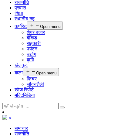
राजनीति
प्रवास
शिक्षा
स्थानीय तह
कर्पाेरेट
Open menu
शेयर बजार
बैंकिङ
सहकारी
पर्यटन
उद्योग
कृषि
खेलकुद
कला
Open menu
फिचर
जीवनशैली
खोज रिपोर्ट
मल्टिमिडिया
×
समाचार
राजनीति