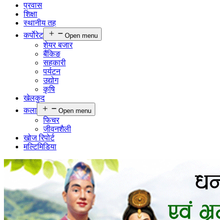
प्रवास
शिक्षा
स्थानीय तह
कर्पाेरेट
Open menu
शेयर बजार
बैंकिङ
सहकारी
पर्यटन
उद्योग
कृषि
खेलकुद
कला
Open menu
फिचर
जीवनशैली
खोज रिपोर्ट
मल्टिमिडिया