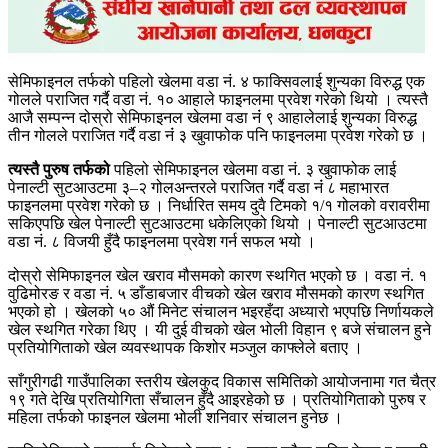
सेमिफाइनल तर्फको पहिलो खेलमा वडा नं. ४ फाक्सिवलाई शुन्यका विरुद्ध एक
गोलले पराजित गर्दै वडा नं. १० आहाले फाइनलमा प्रवेश गरेको थियो । त्यस्तै
आजै सम्पन्न दोस्रो सेमिफाइनल खेलमा वडा नंं ९ आहालेलाई शुन्यका विरुद्ध
तीन गोलले पराजित गर्दै वडा नंं ३ खुवाफोक पनि फाइनलमा प्रवेश गरेको छ ।
त्यस्तै पुरुष तर्फको
पहिलो सेमिफाइनल खेलमा वडा नं. ३ खुवाफोक लाई
पेनाल्टी सुटआउटमा ३–२ गोलअन्तरले पराजित गर्दै वडा नंं ८ महाभारत
फाइनलमा प्रवेश गरेको छ । निर्धारित समय दुवै टिमको १/१ गोलको वरावरीमा
सकिएपछि खेल पेनाल्टी सुटआउटमा धकेलिएको थियो । पेनाल्टी सुटआउटमा
वडा नं. ८ विजयी हुँदै फाइनलमा प्रवेश गर्न सफल भयो ।
दोस्रो सेमिफाइनल खेल खराव मौसमको कारण स्थगित भएको छ । वडा नं. १
वुढिमोरङ र वडा नं. ५ डाँडाबजार वीचको खेल खराव मौसमको कारण स्थगित
भएको हो । खेलको ५० औं मिनेट संचालन भइरहँदा अध्यारो भएपछि निर्णायकले
खेल स्थगित गरेका थिए । यी दुई वीचको खेल भोली विहान ९ बजे संचालन हुने
प्रतियोगिताको खेल व्यवस्थापक किशोर मञ्जुल काफ्लेले बताए ।
साँगुरीगढी गाउँपालिका स्तरीय खेलकुद विकास समितिको आयोजनामा गत चैत्र
१९ गते देखि प्रतियोगिता सँचालन हुँदै आइरहेको छ । प्रतियोगिताको पुरुष र
महिला तर्फको फाइनल खेलमा भोली शनिवार संचालन हुनेछ ।