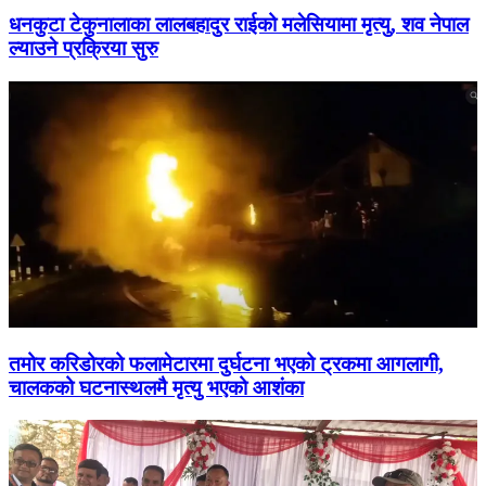
धनकुटा टेकुनालाका लालबहादुर राईको मलेसियामा मृत्यु, शव नेपाल
ल्याउने प्रक्रिया सुरु
तमोर करिडोरको फलामेटारमा दुर्घटना भएको ट्रकमा आगलागी,
चालकको घटनास्थलमै मृत्यु भएको आशंका