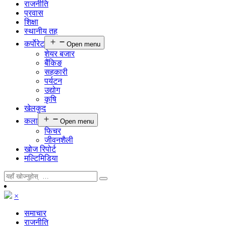
राजनीति
प्रवास
शिक्षा
स्थानीय तह
कर्पाेरेट
Open menu
शेयर बजार
बैंकिङ
सहकारी
पर्यटन
उद्योग
कृषि
खेलकुद
कला
Open menu
फिचर
जीवनशैली
खोज रिपोर्ट
मल्टिमिडिया
×
समाचार
राजनीति