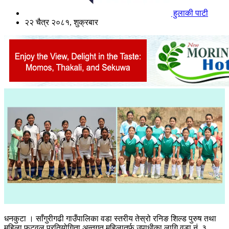
हुलाकी पाटी
२२ चैत्र २०८१, शुक्रबार
धनकुटा । साँगुरीगढी गाउँपालिका वडा स्तरीय तेस्रो रनिङ शिल्ड पुरुष तथा
महिला फुटवल प्रतियोगिता अन्र्तगत महिलातर्फ उपाधीका लागि वडा नं. ३