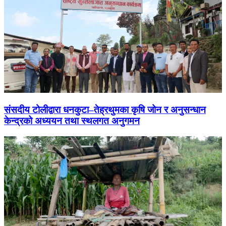
संसदीय टोलीद्वारा धनकुटा–तेह्रथुमका कृषि जोन र अनुसन्धान
केन्द्रको अध्ययन तथा स्थलगत अनुगमन