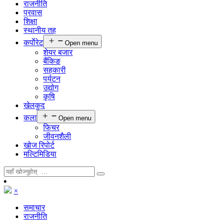
राजनीति
प्रवास
शिक्षा
स्थानीय तह
कर्पाेरेट
Open menu
शेयर बजार
बैंकिङ
सहकारी
पर्यटन
उद्योग
कृषि
खेलकुद
कला
Open menu
फिचर
जीवनशैली
खोज रिपोर्ट
मल्टिमिडिया
×
समाचार
राजनीति