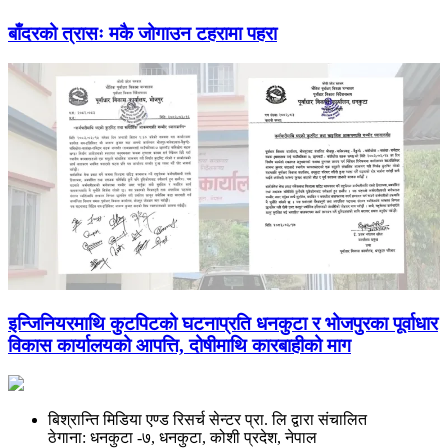
बाँदरको त्रासः मकै जोगाउन टहरामा पहरा
इन्जिनियरमाथि कुटपिटको घटनाप्रति धनकुटा र भोजपुरका पूर्वाधार
विकास कार्यालयको आपत्ति, दोषीमाथि कारबाहीको माग
बिश्रान्ति मिडिया एण्ड रिसर्च सेन्टर प्रा. लि द्वारा संचालित
ठेगाना: धनकुटा -७, धनकुटा, कोशी प्रदेश, नेपाल