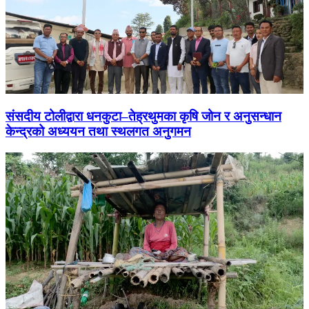
संसदीय टोलीद्वारा धनकुटा–तेह्रथुमका कृषि जोन र अनुसन्धान
केन्द्रको अध्ययन तथा स्थलगत अनुगमन